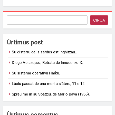
Search
CIRCA
Ùrtimus post
Su disterru de is sardus est inghitzau…
Diego Velazquez, Retratu de Innocenzo X.
Su sistema operativu Haiku.
Lùciu passat de unu meri a s’àteru, 11 e 12.
Spreu me in su Spàtziu, de Mario Bava (1965).
Ùrtimus comentus