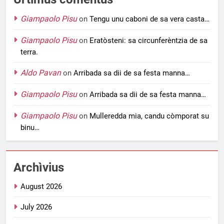
Giampaolo Pisu
on
Tengu unu caboni de sa vera casta…
Giampaolo Pisu
on
Eratòsteni: sa circunferèntzia de sa
terra.
Aldo Pavan
on
Arribada sa dii de sa festa manna…
Giampaolo Pisu
on
Arribada sa dii de sa festa manna…
Giampaolo Pisu
on
Mulleredda mia, candu còmporat su
binu…
Archìvius
August 2026
July 2026