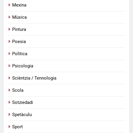
Mexina
Mùsica
Pintura
Poesia
Polìtica
Psicologia
Scièntzia / Tennologia
Scola
Sotziedadi
Spetàculu
Sport