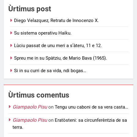
Ùrtimus post
Diego Velazquez, Retratu de Innocenzo X.
Su sistema operativu Haiku.
Lùciu passat de unu meri a s’àteru, 11 e 12.
Spreu me in su Spàtziu, de Mario Bava (1965).
Si in su curri de sa vida, ndi bogas…
Ùrtimus comentus
Giampaolo Pisu
on
Tengu unu caboni de sa vera casta…
Giampaolo Pisu
on
Eratòsteni: sa circunferèntzia de sa
terra.