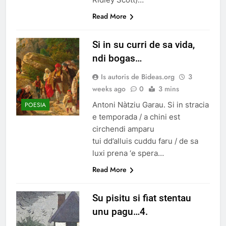
Read More
Si in su curri de sa vida,
ndi bogas…
Is autoris de Bideas.org
3
weeks ago
0
3 mins
Antoni Nàtziu Garau. Si in stracia
POESIA
e temporada / a chini est
circhendi amparu
tui dd’alluis cuddu faru / de sa
luxi prena ‘e spera…
Read More
Su pisitu si fiat stentau
unu pagu…4.