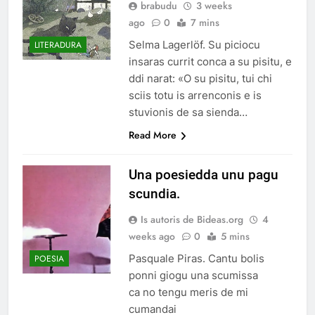
brabudu
3 weeks
ago
0
7 mins
Selma Lagerlöf. Su piciocu
LITERADURA
insaras currit conca a su pisitu, e
ddi narat: «O su pisitu, tui chi
sciis totu is arrenconis e is
stuvionis de sa sienda…
Read More
Una poesiedda unu pagu
scundia.
Is autoris de Bideas.org
4
weeks ago
0
5 mins
Pasquale Piras. Cantu bolis
POESIA
ponni giogu una scumissa
ca no tengu meris de mi
cumandai