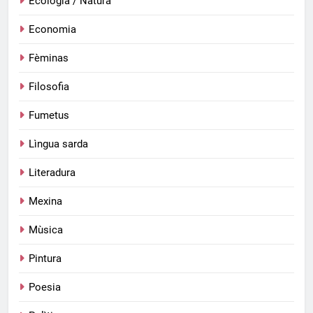
Ecologia / Natura
Economia
Fèminas
Filosofia
Fumetus
Lìngua sarda
Literadura
Mexina
Mùsica
Pintura
Poesia