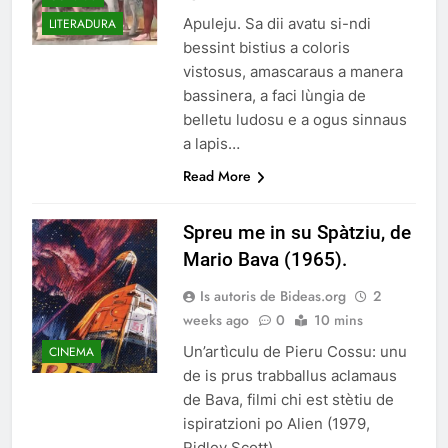
Apuleju. Sa dii avatu si-ndi
LITERADURA
bessint bistius a coloris
vistosus, amascaraus a manera
bassinera, a faci lùngia de
belletu ludosu e a ogus sinnaus
a lapis…
Read More
Spreu me in su Spàtziu, de
Mario Bava (1965).
Is autoris de Bideas.org
2
weeks ago
0
10 mins
Un’artìculu de Pieru Cossu: unu
CINEMA
de is prus trabballus aclamaus
de Bava, filmi chi est stètiu de
ispiratzioni po Alien (1979,
Ridley Scott)…