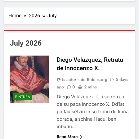
Home
2026
July
July 2026
Diego Velazquez, Retratu
de Innocenzo X.
Is autoris de Bideas.org
5 days
ago
0
2 mins
Diego Velázquez. (…) su retratu
PINTURA
de su papa Innocenzo X. Dd’iat
pintau sètziu in su tronu de linna
dorada, a schinali ladu, beni
inbutiu…
Read More