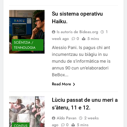
Su sistema operativu
Haiku.
Is autoris de Bideas.org
1
week ago
0
5 mins
SCIÈNTZIA /
Alessio Pani. Is pagus chi ant
TENNOLOGIA
incumentzau su biàgiu in su
mundu de s’informàtica me is
annus 90 cun un’elaboradori
BeBox…
Read More
Lùciu passat de unu meri a
s’àteru, 11 e 12.
Aldo Pavan
2 weeks
ago
0
5 mins
CONTUS