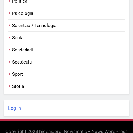
Polìtica
Psicologia
Scièntzia / Tennologia
Scola
Sotziedadi
Spetàculu
Sport
Stòria
Log in
Copyright 2026 bideas.org. Newsmatic - News WordPress