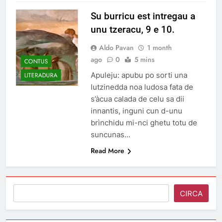
Su burricu est intregau a
unu tzeracu, 9 e 10.
Aldo Pavan
1 month
ago
0
5 mins
CONTUS
Apuleju: apubu po sorti una
LITERADURA
lutzinedda noa ludosa fata de
s’àcua calada de celu sa dii
innantis, inguni cun d-unu
brìnchidu mi-nci ghetu totu de
suncunas…
Read More
Search
CIRCA