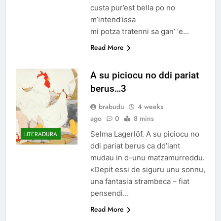
custa pur’est bella po no
m’intend’issa
mi potza tratenni sa gan’ ‘e…
Read More
A su piciocu no ddi pariat
berus…3
brabudu
4 weeks
ago
0
8 mins
Selma Lagerlöf. A su piciocu no
LITERADURA
ddi pariat berus ca dd’iant
mudau in d-unu matzamurreddu.
«Depit essi de siguru unu sonnu,
una fantasia strambeca – fiat
pensendi…
Read More