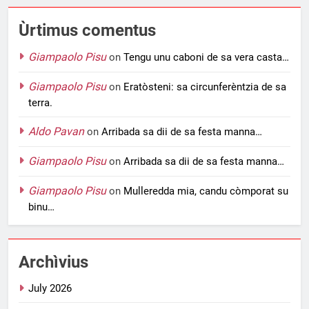
Ùrtimus comentus
Giampaolo Pisu
on
Tengu unu caboni de sa vera casta…
Giampaolo Pisu
on
Eratòsteni: sa circunferèntzia de sa
terra.
Aldo Pavan
on
Arribada sa dii de sa festa manna…
Giampaolo Pisu
on
Arribada sa dii de sa festa manna…
Giampaolo Pisu
on
Mulleredda mia, candu còmporat su
binu…
Archìvius
July 2026