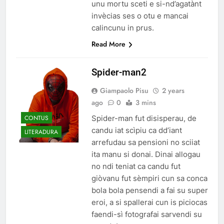
unu mortu sceti e si-nd’agatànt
invècias ses o otu e mancai
calincunu in prus.
Read More
Spider-man2
Giampaolo Pisu
2 years
ago
0
3 mins
CONTUS
Spider-man fut disisperau, de
candu iat scìpiu ca dd’iant
LITERADURA
arrefudau sa pensioni no sciiat
ita manu si donai. Dinai allogau
no ndi teniat ca candu fut
giòvanu fut sèmpiri cun sa conca
bola bola pensendi a fai su super
eroi, a si spallerai cun is piciocas
faendi-sì fotografai sarvendi su