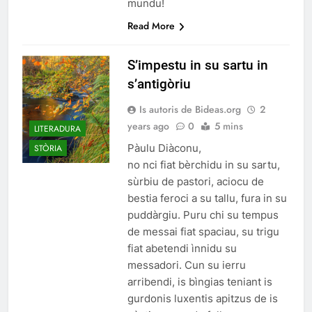
mundu!
Read More
S’impestu in su sartu in
s’antigòriu
Is autoris de Bideas.org
2
years ago
0
5 mins
LITERADURA
Pàulu Diàconu,
STÒRIA
no nci fiat bèrchidu in su sartu,
sùrbiu de pastori, aciocu de
bestia feroci a su tallu, fura in su
puddàrgiu. Puru chi su tempus
de messai fiat spaciau, su trigu
fiat abetendi ìnnidu su
messadori. Cun su ierru
arribendi, is bìngias teniant is
gurdonis luxentis apitzus de is