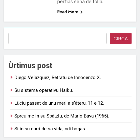
pèrtias sena de folla.
Read More
Search
CIRCA
Ùrtimus post
Diego Velazquez, Retratu de Innocenzo X.
Su sistema operativu Haiku.
Lùciu passat de unu meri a s’àteru, 11 e 12.
Spreu me in su Spàtziu, de Mario Bava (1965).
Si in su curri de sa vida, ndi bogas…