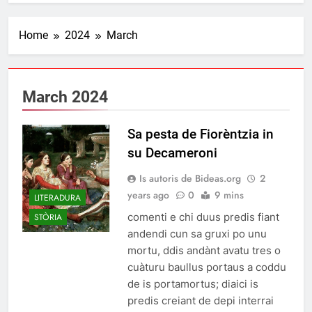
Home
2024
March
March 2024
Sa pesta de Fiorèntzia in
su Decameroni
Is autoris de Bideas.org
2
years ago
0
9 mins
LITERADURA
comenti e chi duus predis fiant
STÒRIA
andendi cun sa gruxi po unu
mortu, ddis andànt avatu tres o
cuàturu baullus portaus a coddu
de is portamortus; diaici is
predis creiant de depi interrai