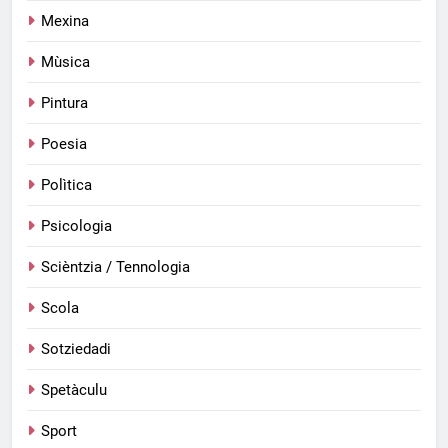
Mexina
Mùsica
Pintura
Poesia
Polìtica
Psicologia
Scièntzia / Tennologia
Scola
Sotziedadi
Spetàculu
Sport