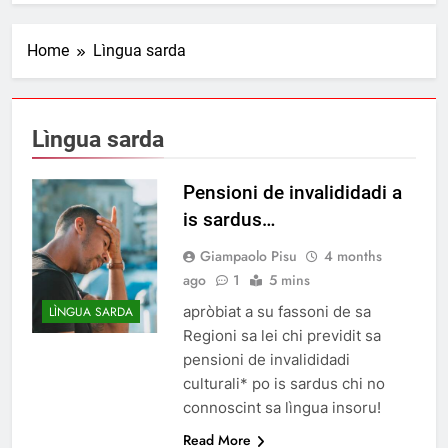
Home
Lìngua sarda
Lìngua sarda
Pensioni de invalididadi a
is sardus…
Giampaolo Pisu
4 months
ago
1
5 mins
apròbiat a su fassoni de sa
LÌNGUA SARDA
Regioni sa lei chi previdit sa
pensioni de invalididadi
culturali* po is sardus chi no
connoscint sa lìngua insoru!
Read More