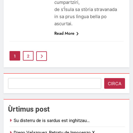
cumpartziri,
de s’Ìsula sa stòria stravanada
in sa prus lìngua bella po
ascurtai.
Read More
1
2
Search
CIRCA
Ùrtimus post
Su disterru de is sardus est inghitzau…
Diego Velazquez, Retratu de Innocenzo X.