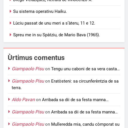
Su sistema operativu Haiku.
Lùciu passat de unu meri a s’àteru, 11 e 12.
Spreu me in su Spàtziu, de Mario Bava (1965).
Ùrtimus comentus
Giampaolo Pisu
on
Tengu unu caboni de sa vera casta…
Giampaolo Pisu
on
Eratòsteni: sa circunferèntzia de sa
terra.
Aldo Pavan
on
Arribada sa dii de sa festa manna…
Giampaolo Pisu
on
Arribada sa dii de sa festa manna…
Giampaolo Pisu
on
Mulleredda mia, candu còmporat su