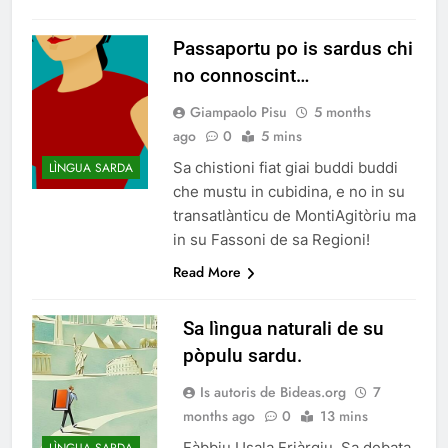
Passaportu po is sardus chi
no connoscint…
Giampaolo Pisu
5 months
ago
0
5 mins
Sa chistioni fiat giai buddi buddi
LÌNGUA SARDA
che mustu in cubidina, e no in su
transatlànticu de MontiAgitòriu ma
in su Fassoni de sa Regioni!
Read More
Sa lìngua naturali de su
pòpulu sardu.
Is autoris de Bideas.org
7
months ago
0
13 mins
Fàbbiu Usala Friàrgiu. Sa debata