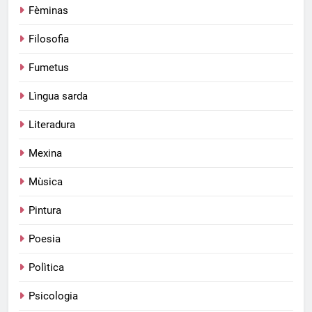
Fèminas
Filosofia
Fumetus
Lìngua sarda
Literadura
Mexina
Mùsica
Pintura
Poesia
Polìtica
Psicologia