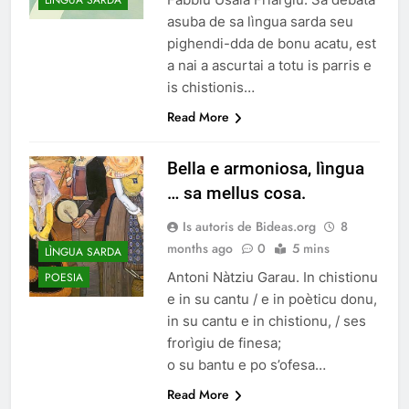
LÌNGUA SARDA
asuba de sa lìngua sarda seu
pighendi-dda de bonu acatu, est
a nai a ascurtai a totu is parris e
is chistionis…
Read More
Bella e armoniosa, lìngua
… sa mellus cosa.
Is autoris de Bideas.org
8
months ago
0
5 mins
LÌNGUA SARDA
Antoni Nàtziu Garau. In chistionu
POESIA
e in su cantu / e in poèticu donu,
in su cantu e in chistionu, / ses
frorìgiu de finesa;
o su bantu e po s’ofesa…
Read More