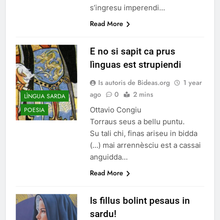
s’ingresu imperendi…
Read More
E no si sapit ca prus
lìnguas est strupiendi
Is autoris de Bideas.org
1 year
ago
0
2 mins
LÌNGUA SARDA
Ottavio Congiu
POESIA
Torraus seus a bellu puntu.
Su tali chi, finas ariseu in bidda
(…) mai arrennèsciu est a cassai
anguidda…
Read More
Is fillus bolint pesaus in
sardu!