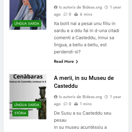
Is autoris de Bideas.org
1 year
ago
0
6 mins
Ita bolit nai a pesai unu fillu in
LÌNGUA SARDA
sardu e a ddu fai in d-una citadi
comenti a Casteddu, innui sa
lìngua, a bellu a bellu, est
perdendi-sì?
Read More
A merii, in su Museu de
Casteddu
Is autoris de Bideas.org
1 year
ago
0
1 mins
LÌNGUA SARDA
De Susu a su Casteddu seu
STÒRIA
pesau
in su museu acuntèssiu a