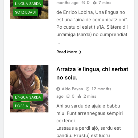
months ago
0
7 mins
LÌNGUA SARDA
de Enrico Lobina, Una lìngua no
SOTZIEDADI
est una “aina de comunicatzioni”.
Po custu oi esistit s’IA. S’àtera dii
un’amiga (sarda) no cumprendiat
…
Read More
Arratza ‘e lìngua, chi serbat
no sciu.
Aldo Pavan
12 months
ago
0
2 mins
LÌNGUA SARDA
Ahi su sardu de ajaja e babbu
POESIA
miu. Funt arrennegaus sèmpiri
certendi.
Lassaus a perdi ajò, sardu est
bandiu. Prus(u) est lucru