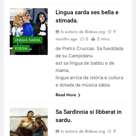
Lìngua sarda ses bella e
stimada.
Is autoris de Bideas.org
9
months ago
0
2 mins
LÌNGUA SARDA
de Pietro Cruccas. Sa fueddada
POESIA
de su Campidanu
est sa lìngua de babbu e de
mama,
lìngua arrica de istòria e cultura
e dotada de mùsica sàbia.
Read More
Sa Sardìnnia si lìbberat in
sardu.
Is autoris de Bideas.org
9