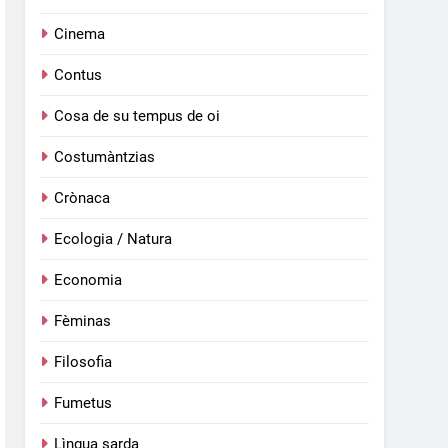
Cinema
Contus
Cosa de su tempus de oi
Costumàntzias
Crònaca
Ecologia / Natura
Economia
Fèminas
Filosofia
Fumetus
Lìngua sarda