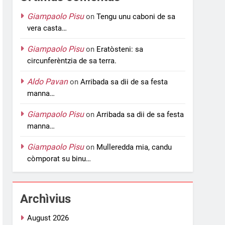
Giampaolo Pisu
on
Tengu unu caboni de sa
vera casta…
Giampaolo Pisu
on
Eratòsteni: sa
circunferèntzia de sa terra.
Aldo Pavan
on
Arribada sa dii de sa festa
manna…
Giampaolo Pisu
on
Arribada sa dii de sa festa
manna…
Giampaolo Pisu
on
Mulleredda mia, candu
còmporat su binu…
Archìvius
August 2026