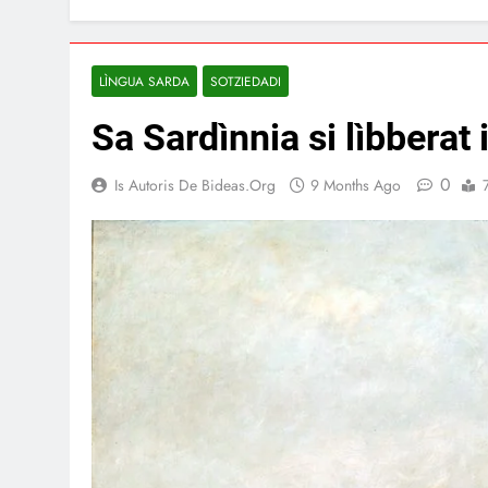
LÌNGUA SARDA
SOTZIEDADI
Sa Sardìnnia si lìbberat 
0
Is Autoris De Bideas.org
9 Months Ago