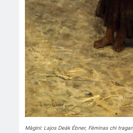
Màgini: Lajos Deák Ébner, Fèminas chi tragan