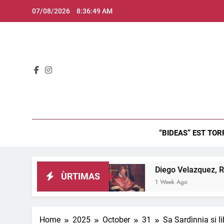
Skip
07/08/2026
8:36:51 AM
to
content
Bid
“BIDEAS” EST TOR
nghitzau…
Diego Velazquez, Retratu de Innocen
ÙRTIMAS
1 Week Ago
Home
2025
October
31
Sa Sardìnnia si lì