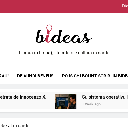
Die
Lùci
eas.org
Lìngua (o limba), literadura e cultura in sardu
Die
RAU!
DE AUNDI BENEUS
PO IS CHI BOLINT SCRIRI IN BID
Lùci
zo X.
Su sistema operativu Haiku.
1 Week Ago
bberat in sardu.