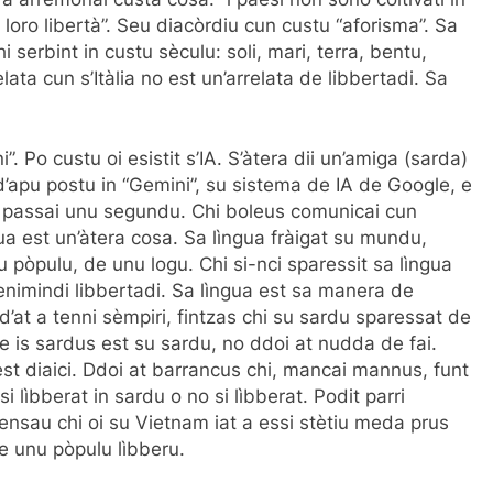
a loro libertà”. Seu diacòrdiu cun custu “aforisma”. Sa
serbint in custu sèculu: soli, mari, terra, bentu,
lata cun s’Itàlia no est un’arrelata de libbertadi. Sa
 Po custu oi esistit s’IA. S’àtera dii un’amiga (sarda)
d’apu postu in “Gemini”, su sistema de IA de Google, e
fai passai unu segundu. Chi boleus comunicai cun
gua est un’àtera cosa. Sa lìngua fràigat su mundu,
u pòpulu, de unu logu. Chi si-nci sparessit sa lìngua
enimindi libbertadi. Sa lìngua est sa manera de
dd’at a tenni sèmpiri, fintzas chi su sardu sparessat de
de is sardus est su sardu, no ddoi at nudda de fai.
est diaici. Ddoi at barrancus chi, mancai mannus, funt
i lìbberat in sardu o no si lìbberat. Podit parri
pensau chi oi su Vietnam iat a essi stètiu meda prus
e unu pòpulu lìbberu.