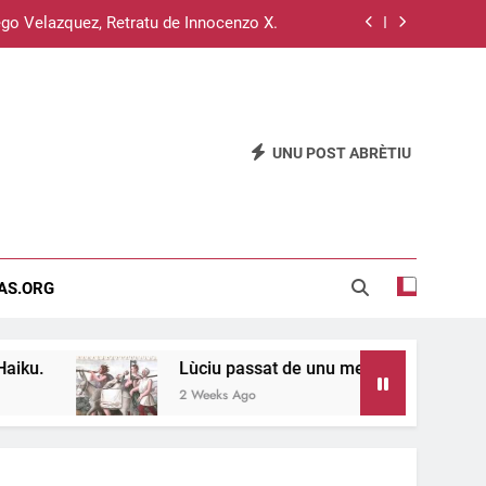
go Velazquez, Retratu de Innocenzo X.
Su sistema operativu Haiku.
u passat de unu meri a s’àteru, 11 e 12.
UNU POST ABRÈTIU
Su disterru de is sardus est inghitzau…
go Velazquez, Retratu de Innocenzo X.
Su sistema operativu Haiku.
EAS.ORG
u passat de unu meri a s’àteru, 11 e 12.
Lùciu passat de unu meri a s’àteru, 11 e 12.
2 Weeks Ago