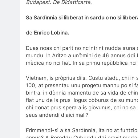
Budapest. De Didatticarte.
Sa Sardìnnia si lìbberat in sardu o no si lìbber
de
Enrico Lobina.
Duas noas chi parit no nc’intrint nudda s’una c
mundu. In Aritzo a un’òmini de 46 annus ddi b
mèdica no nci fiat. In sa primu repùbblica nci 
Vietnam, is pròprius diis. Custu stadu, chi in 
100, at presentau unu progetu mannu po si fai s
bintrai in dònnia mamentu de sa vida de chini
fiat unu de is prus logus pòburus de su mun
chi donat prus spera a is giòvunus, chi no sa S
seus andendi diaici mali?
Frimmendi-sì a sa Sardìnnia, ita no at funtzion
annus? A Boreddu Cubeddu ddi praxit meda a 