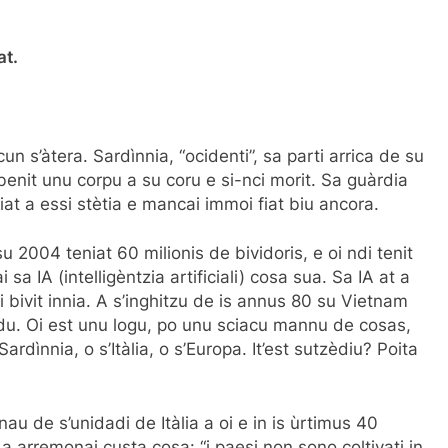
at.
un s’àtera. Sardìnnia, “ocidenti”, sa parti arrica de su
enit unu corpu a su coru e si-nci morit. Sa guàrdia
iat a essi stètia e mancai immoi fiat biu ancora.
su 2004 teniat 60 milionis de bividoris, e oi ndi tenit
a IA (intelligèntzia artificiali) cosa sua. Sa IA at a
 bivit innia. A s’inghitzu de is annus 80 su Vietnam
du. Oi est unu logu, po unu sciacu mannu de cosas,
ardìnnia, o s’Itàlia, o s’Europa. It’est sutzèdiu? Poita
au de s’unidadi de Itàlia a oi e in is ùrtimus 40
arremonai custa cosa: “i paesi non sono coltivati in