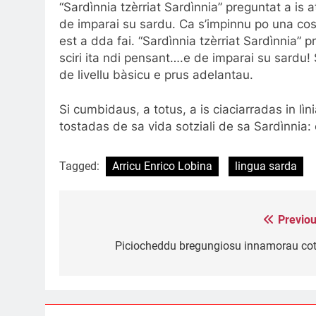
“Sardìnnia tzèrriat Sardìnnia” preguntat a is 
de imparai su sardu. Ca s’impinnu po una cosa
est a dda fai. “Sardìnnia tzèrriat Sardìnnia” p
sciri ita ndi pensant….e de imparai su sardu! 
de livellu bàsicu e prus adelantau.
Si cumbidaus, a totus, a is ciaciarradas in lìni
tostadas de sa vida sotziali de sa Sardìnnia: 
Tagged:
Arricu Enrico Lobina
lingua sarda
Previou
Post
navigation
Piciocheddu bregungiosu innamorau cot