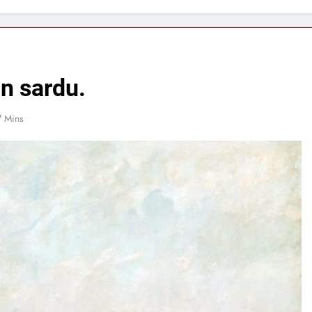
in sardu.
7 Mins