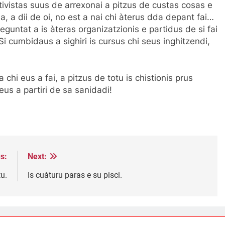
ativistas suus de arrexonai a pitzus de custas cosas e
, a dii de oi, no est a nai chi àterus dda depant fai…
reguntat a is àteras organizatzionis e partidus de si fai
Si cumbidaus a sighiri is cursus chi seus inghitzendi,
a chi eus a fai, a pitzus de totu is chistionis prus
eus a partiri de sa sanidadi!
s:
Next:
u.
Is cuàturu paras e su pisci.