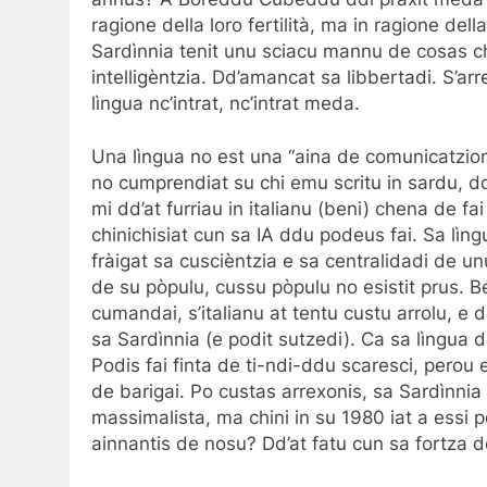
ragione della loro fertilità, ma in ragione dell
Sardìnnia tenit unu sciacu mannu de cosas chi 
intelligèntzia. Dd’amancat sa libbertadi. S’arre
lìngua nc’intrat, nc’intrat meda.
Una lìngua no est una “aina de comunicatzioni”.
no cumprendiat su chi emu scritu in sardu, d
mi dd’at furriau in italianu (beni) chena de 
chinichisiat cun sa IA ddu podeus fai. Sa lìn
fràigat sa cuscièntzia e sa centralidadi de un
de su pòpulu, cussu pòpulu no esistit prus. B
cumandai, s’italianu at tentu custu arrolu, e 
sa Sardìnnia (e podit sutzedi). Ca sa lìngua 
Podis fai finta de ti-ndi-ddu scaresci, perou 
de barigai. Po custas arrexonis, sa Sardìnnia s
massimalista, ma chini in su 1980 iat a essi 
ainnantis de nosu? Dd’at fatu cun sa fortza d