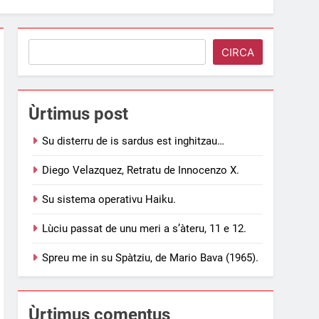
Search
CIRCA
Ùrtimus post
Su disterru de is sardus est inghitzau…
Diego Velazquez, Retratu de Innocenzo X.
Su sistema operativu Haiku.
Lùciu passat de unu meri a s’àteru, 11 e 12.
Spreu me in su Spàtziu, de Mario Bava (1965).
Ùrtimus comentus