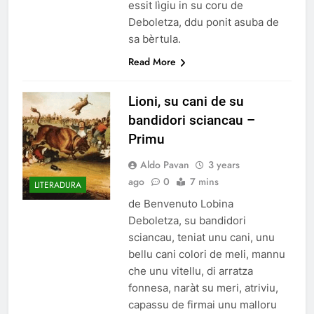
essit lìgiu in su coru de
Deboletza, ddu ponit asuba de
sa bèrtula.
Read More
Lioni, su cani de su
bandidori sciancau –
Primu
Aldo Pavan
3 years
ago
0
7 mins
LITERADURA
de Benvenuto Lobina
Deboletza, su bandidori
sciancau, teniat unu cani, unu
bellu cani colori de meli, mannu
che unu vitellu, di arratza
fonnesa, naràt su meri, atriviu,
capassu de firmai unu malloru