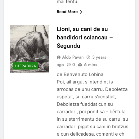
mai tentu.
Read More
Lioni, su cani de su
bandidori sciancau –
Segundu
Aldo Pavan
3 years
ago
0
6 mins
LITERADURA
de Benvenuto Lobina
Poi, aillargu, s’intendint is
arrodas de unu carru. Deboletza
aspetat, su carru s’acòstiat,
Deboletza fueddat cun su
carradori, poi ponit sa – bèrtula
in su sterrimentu de su carru, su
carradori pigat su cani in bratzus
e cun delicadesa, comenti e chi