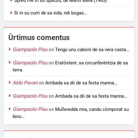
Spreu me in su Spàtziu, de Mario Bava (1965).
Si in su curri de sa vida, ndi bogas…
Ùrtimus comentus
Giampaolo Pisu
on
Tengu unu caboni de sa vera casta…
Giampaolo Pisu
on
Eratòsteni: sa circunferèntzia de sa
terra.
Aldo Pavan
on
Arribada sa dii de sa festa manna…
Giampaolo Pisu
on
Arribada sa dii de sa festa manna…
Giampaolo Pisu
on
Mulleredda mia, candu còmporat su
binu…