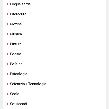
Lìngua sarda
Literadura
Mexina
Mùsica
Pintura
Poesia
Polìtica
Psicologia
Scièntzia / Tennologia
Scola
Sotziedadi