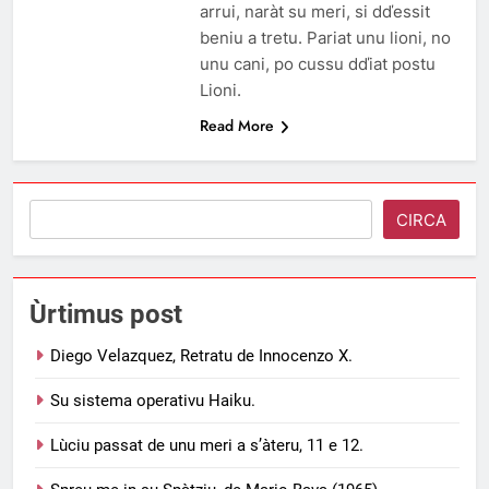
arrui, naràt su meri, si dďessit
beniu a tretu. Pariat unu lioni, no
unu cani, po cussu dďiat postu
Lioni.
Read More
Search
CIRCA
Ùrtimus post
Diego Velazquez, Retratu de Innocenzo X.
Su sistema operativu Haiku.
Lùciu passat de unu meri a s’àteru, 11 e 12.