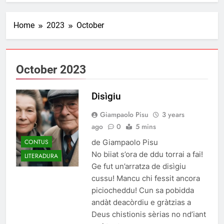
Home
2023
October
October 2023
Disìgiu
Giampaolo Pisu
3 years
ago
0
5 mins
CONTUS
de Giampaolo Pisu
No biiat s’ora de ddu torrai a fai!
LITERADURA
Ge fut un’arratza de disìgiu
cussu! Mancu chi fessit ancora
piciocheddu! Cun sa pobidda
andàt deacòrdiu e gràtzias a
Deus chistionis sèrias no nd’iant