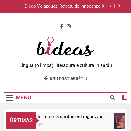
Skip
Diego Velazquez, Retratu de Innocenzo X.
to
content
Su sistema operativu Haiku.
Lùciu passat de unu meri a s’àteru, 11 e 12.
Su disterru de is sardus est inghitzau…
Diego Velazquez, Retratu de Innocenzo X.
Bideas.org
Lìngua (o limba), literadura e cultura in sardu
Su sistema operativu Haiku.
UNU POST ABRÈTIU
Lùciu passat de unu meri a s’àteru, 11 e 12.
MENU
Su disterru de is sardus est inghitzau…
ÙRTIMAS
2 Days Ago