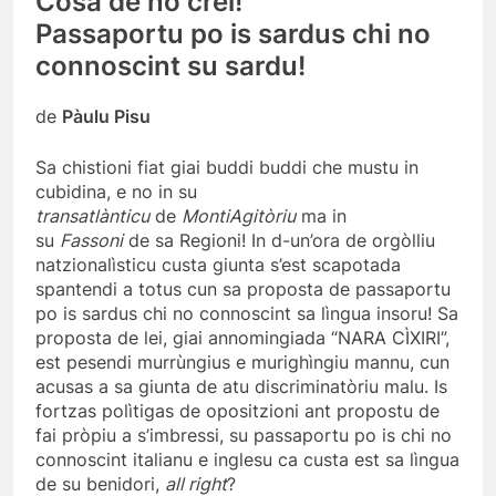
Cosa de no crei!
Passaportu po is sardus chi no
connoscint su sardu!
de
Pàulu Pisu
Sa chistioni fiat giai buddi buddi che mustu in
cubidina, e no in su
transatlànticu
de
MontiAgitòriu
ma in
su
Fassoni
de sa Regioni! In d-un’ora de orgòlliu
natzionalìsticu custa giunta s’est scapotada
spantendi a totus cun sa proposta de passaportu
po is sardus chi no connoscint sa lìngua insoru! Sa
proposta de lei, giai annomingiada “NARA CÌXIRI”,
est pesendi murrùngius e murighìngiu mannu, cun
acusas a sa giunta de atu discriminatòriu malu. Is
fortzas polìtigas de opositzioni ant propostu de
fai pròpiu a s’imbressi, su passaportu po is chi no
connoscint italianu e inglesu ca custa est sa lìngua
de su benidori,
all right
?