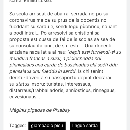
scrita ‘Emìliu Lussu’.
Sa scola arriscat de abarrai serrada no po su
coronavirus ma ca su prus de is docentis no
fueddant su sardu e, sendi logu pùbbricu, no iant
a podi intrai… Po arresolvi sa chistioni sa
proposta est cussa de fai de is scolas sa sea de
su consolau italianu, de su restu… Una docenti
antziana naca iat a ai nau: ‘
depit essi furriendi-sì su
mundu a francas a susu, a piciochedda ndi
pinnicaiaus una carda de bussinadas chi scéti ddu
pensaiaus unu fueddu in sardu
‘. Is chi tenint
deretu-doveri a su passaportu depint decrarai
su
status
insoru: turistas, interessaus,
disterraus/trabballadoris, anniòsticus, rinnegaus,
cuvesionaus…
Màginis pigadas de Pixabay
Tagged:
giampaolo pisu
lingua sarda