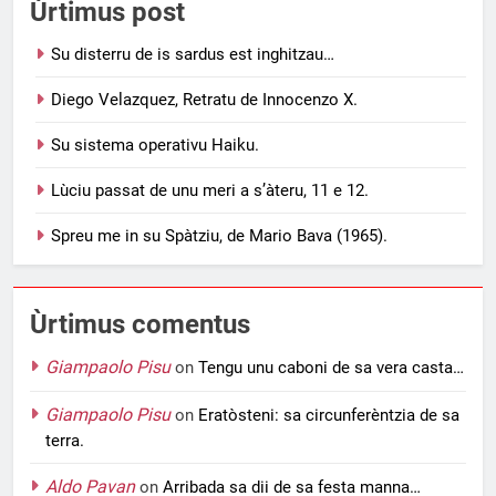
Ùrtimus post
Su disterru de is sardus est inghitzau…
Diego Velazquez, Retratu de Innocenzo X.
Su sistema operativu Haiku.
Lùciu passat de unu meri a s’àteru, 11 e 12.
Spreu me in su Spàtziu, de Mario Bava (1965).
Ùrtimus comentus
Giampaolo Pisu
on
Tengu unu caboni de sa vera casta…
Giampaolo Pisu
on
Eratòsteni: sa circunferèntzia de sa
terra.
Aldo Pavan
on
Arribada sa dii de sa festa manna…