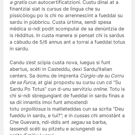
a
gratis
cun autocertificatzioni. Custu dinai at a
finantziai siat is cursus de lìngua che su
pissicòlogu po is chi no arrennescint a fueddai su
sardu in pùbbricu. Custa ùrtima, sendi spesa
mèdica si-ndi podit scomputai de sa denùntzia de
is rèdditus. In custa manera si pensat chi is sardus
a càbudu de 5/6 annus ant a torrai a fueddai totus
in sardu.
Candu s’est scìpia custa nova, luegus si funt
abertus, scéti in Casteddu, dexi Sardu/Italian
centers. Sa domu de imprenta
Cùrgio-de su Corru
de sa Furca
, at giai propostu su cursu cun cd “Su
Sardu Po Totus” cun d-unu servìtziu
online
. Totu is
chi si-ndi sbregungiant de fueddai in sardu finas a
sa dii innantis imoi funt amostendi
totu
orgolliosus
is mallieteddas cun sa scrita “Deu
fueddu in sardu, e tui?”; e in cussas chi amostànt a
Che Guevara, ndi-ddis ant
segau
sa barba,
lassendi scéti su pitzetu e aciungendi sa