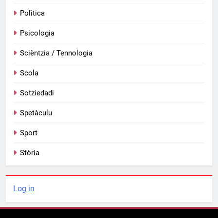
Polìtica
Psicologia
Scièntzia / Tennologia
Scola
Sotziedadi
Spetàculu
Sport
Stòria
Log in