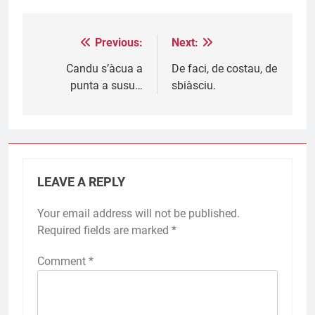
Previous:
Next:
Post
navigation
Candu s’àcua a
De faci, de costau, de
punta a susu…
sbiàsciu.
LEAVE A REPLY
Your email address will not be published.
Required fields are marked
*
Comment
*