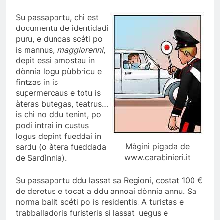
Su passaportu, chi est
documentu de identidadi
puru, e duncas scéti po
is mannus,
maggiorenni
,
depit essi amostau in
dònnia logu pùbbricu e
fintzas in is
supermercaus e totu is
àteras butegas, teatrus…
is chi no ddu tenint, po
podi intrai in custus
logus depint fueddai in
Màgini pigada de
sardu (o àtera fueddada
www.carabinieri.it
de Sardìnnia).
Su passaportu ddu lassat sa Regioni, costat 100 €
de deretus e tocat a ddu annoai dònnia annu. Sa
norma balit scéti po is residentis. A turistas e
trabballadoris furisteris si lassat luegus e