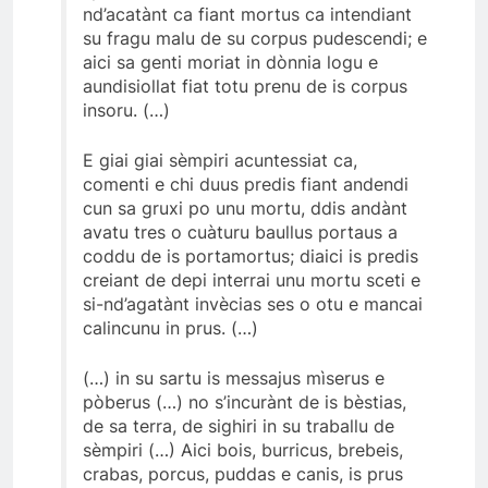
nd’acatànt ca fiant mortus ca intendiant
su fragu malu de su corpus pudescendi; e
aici sa genti moriat in dònnia logu e
aundisiollat fiat totu prenu de is corpus
insoru. (…)
E giai giai sèmpiri acuntessiat ca,
comenti e chi duus predis fiant andendi
cun sa gruxi po unu mortu, ddis andànt
avatu tres o cuàturu baullus portaus a
coddu de is portamortus; diaici is predis
creiant de depi interrai unu mortu sceti e
si-nd’agatànt invècias ses o otu e mancai
calincunu in prus. (…)
(…) in su sartu is messajus mìserus e
pòberus (…) no s’incurànt de is bèstias,
de sa terra, de sighiri in su traballu de
sèmpiri (…) Aici bois, burricus, brebeis,
crabas, porcus, puddas e canis, is prus