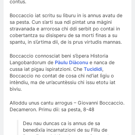
contus.
Boccaccio iat scritu su lìburu in is annus avatu de
sa pesta. Cun s’arti sua ndi pintat una màgini
stravanada e arrorosa chi ddi serbit po contai in
cobertantza su disisperu de sa morti finas a su
spantu, in s’ùrtima dii, de is prus virtudis mannas.
Boccaccio connosciat beni s’òpera Historia
Langobardorum de
Pàulu Diàconu
e nanca de
cussa iat pigau ispiratzioni. Che
Tucìdidi
,
Boccaccio no contat de cosa chi nd’iat lìgiu o
intèndiu, ma de un’acuntèssiu chi issu etotu iat
bìviu.
Alloddu unus cantu arrogus – Giovanni Boccaccio.
Decameron. Primu dii: sa pesta, 8-48
Deu nau duncas ca is annus de sa
benedìxïa incarnatzioni de su Fillu de