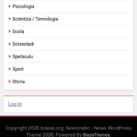
Psicologia
Scièntzia / Tennologia
Scola
Sotziedadi
Spetàculu
Sport
Stòria
Log in
Copyright 2026 bideas.org. Newsmatic - News WordPress
Theme 2026. Powered By
.
BlazeThemes