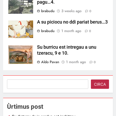
pagu…4.
brabudu
3 weeks ago
0
A su piciocu no ddi pariat berus…3
brabudu
1 month ago
0
Su burricu est intregau a unu
tzeracu, 9 e 10.
Aldo Pavan
1 month ago
0
Search
CIRCA
Ùrtimus post