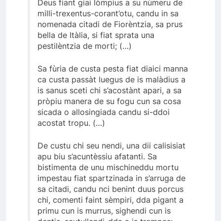
Deus fiant giai lòmpius a su nùmeru de
milli-trexentus-corant’otu, candu in sa
nomenada citadi de Fiorèntzia, sa prus
bella de Itàlia, si fiat sprata una
pestilèntzia de morti; (…)
Sa fùria de custa pesta fiat diaici manna
ca custa passàt luegus de is malàdius a
is sanus sceti chi s’acostànt apari, a sa
pròpiu manera de su fogu cun sa cosa
sicada o allosingiada candu si-ddoi
acostat tropu. (…)
De custu chi seu nendi, una dii calisisiat
apu biu s’acuntèssiu afatanti. Sa
bistimenta de unu mischineddu mortu
impestau fiat spartzinada in s’arruga de
sa citadi, candu nci benint duus porcus
chi, comenti faint sèmpiri, dda pigant a
primu cun is murrus, sighendi cun is