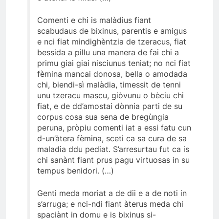
Comenti e chi is malàdius fiant
scabudaus de bixinus, parentis e amigus
e nci fiat mindighèntzia de tzeracus, fiat
bessida a pillu una manera de fai chi a
primu giai giai nisciunus teniat; no nci fiat
fèmina mancai donosa, bella o amodada
chi, biendi-sì malàdia, timessit de tenni
unu tzeracu mascu, giòvunu o bèciu chi
fiat, e de dd’amostai dònnia parti de su
corpus cosa sua sena de bregùngia
peruna, pròpiu comenti iat a essi fatu cun
d-un’àtera fèmina, sceti ca sa cura de sa
maladia ddu pediat. S’arresurtau fut ca is
chi sanànt fiant prus pagu virtuosas in su
tempus benidori. (…)
Genti meda moriat a de dii e a de noti in
s’arruga; e nci-ndi fiant àterus meda chi
spaciànt in domu e is bixinus si-