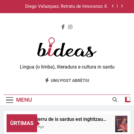
Skip
Diego Velazquez, Retratu de Innocenzo X.
to
content
Su sistema operativu Haiku.
Lùciu passat de unu meri a s’àteru, 11 e 12.
Su disterru de is sardus est inghitzau…
Diego Velazquez, Retratu de Innocenzo X.
Bideas.org
Lìngua (o limba), literadura e cultura in sardu
Su sistema operativu Haiku.
UNU POST ABRÈTIU
Lùciu passat de unu meri a s’àteru, 11 e 12.
MENU
Su disterru de is sardus est inghitzau…
ÙRTIMAS
4 Hours Ago