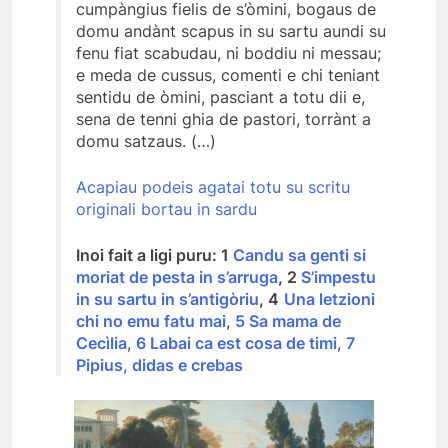
cumpàngius fielis de s’òmini, bogaus de
domu andànt scapus in su sartu aundi su
fenu fiat scabudau, ni boddiu ni messau;
e meda de cussus, comenti e chi teniant
sentidu de òmini, pasciant a totu dii e,
sena de tenni ghia de pastori, torrànt a
domu satzaus. (…)
Acapiau podeis agatai totu su scritu
originali bortau in sardu
Inoi fait a ligi puru: 1
Candu sa genti si
moriat de pesta in s’arruga
, 2
S’impestu
in su sartu in s’antigòriu
, 4
Una letzioni
chi no emu fatu mai
,
5 Sa mama de
Cecìlia
,
6 Labai ca est cosa de timi
,
7
Pipius, didas e crebas