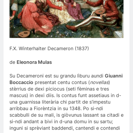
F.X. Winterhalter Decameron (1837)
de
Eleonora Mulas
Su Decameroni est su grandu lìburu aundi
Giuanni
Boccaccio
presentat centu contus (
novellas
)
stèrrius de dexi piciocus (seti fèminas e tres
mascus) in dexi diis. Is contus funt assetiaus in d-
una guarnissa literària chi partit de s’impestu
arribbau a Fiorèntzia in su 1348. Po si-ndi
scabbulli de su mali, is giòvunus lassant sa citadi e
si-ndi andant a bivi in d-una domu in su sartu;
inguni si sprèviant baddendi, cantendi e contendi