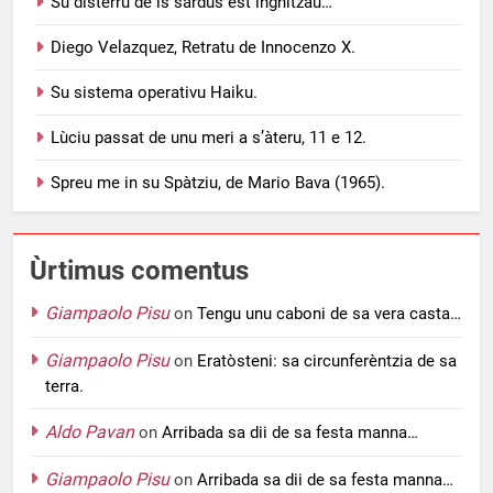
Su disterru de is sardus est inghitzau…
Diego Velazquez, Retratu de Innocenzo X.
Su sistema operativu Haiku.
Lùciu passat de unu meri a s’àteru, 11 e 12.
Spreu me in su Spàtziu, de Mario Bava (1965).
Ùrtimus comentus
Giampaolo Pisu
on
Tengu unu caboni de sa vera casta…
Giampaolo Pisu
on
Eratòsteni: sa circunferèntzia de sa
terra.
Aldo Pavan
on
Arribada sa dii de sa festa manna…
Giampaolo Pisu
on
Arribada sa dii de sa festa manna…