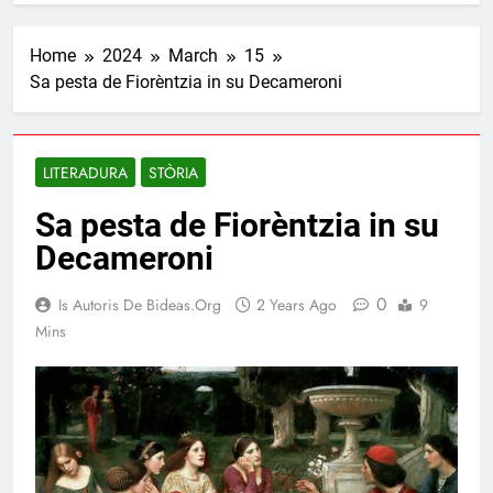
Home
2024
March
15
Sa pesta de Fiorèntzia in su Decameroni
LITERADURA
STÒRIA
Sa pesta de Fiorèntzia in su
Decameroni
0
Is Autoris De Bideas.org
2 Years Ago
9
Mins