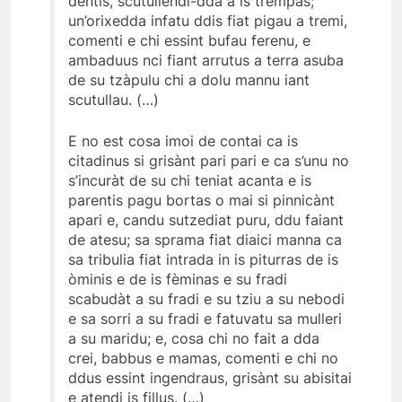
dentis, scutullendi-dda a is trempas;
un’orixedda infatu ddis fiat pigau a tremi,
comenti e chi essint bufau ferenu, e
ambaduus nci fiant arrutus a terra asuba
de su tzàpulu chi a dolu mannu iant
scutullau. (…)
E no est cosa imoi de contai ca is
citadinus si grisànt pari pari e ca s’unu no
s’incuràt de su chi teniat acanta e is
parentis pagu bortas o mai si pinnicànt
apari e, candu sutzediat puru, ddu faiant
de atesu; sa sprama fiat diaici manna ca
sa tribulia fiat intrada in is piturras de is
òminis e de is fèminas e su fradi
scabudàt a su fradi e su tziu a su nebodi
e sa sorri a su fradi e fatuvatu sa mulleri
a su maridu; e, cosa chi no fait a dda
crei, babbus e mamas, comenti e chi no
ddus essint ingendraus, grisànt su abisitai
e atendi is fillus. (…)