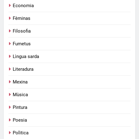
Economia
Fèminas
Filosofia
Fumetus
Lìngua sarda
Literadura
Mexina
Mùsica
Pintura
Poesia
Polìtica