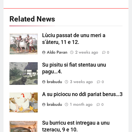
Related News
Lùciu passat de unu meri a
s’àteru, 11 e 12.
Aldo Pavan
2 weeks ago
0
Su pisitu si fiat stentau unu
pagu…4.
brabudu
3 weeks ago
0
A su piciocu no ddi pariat berus…3
brabudu
1 month ago
0
Su burricu est intregau a unu
tzeracu, 9 e 10.