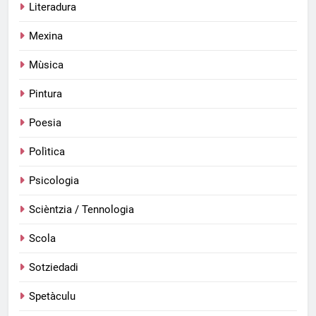
Literadura
Mexina
Mùsica
Pintura
Poesia
Polìtica
Psicologia
Scièntzia / Tennologia
Scola
Sotziedadi
Spetàculu