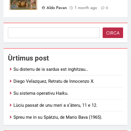
Aldo Pavan
1 month ago
0
Search
CIRCA
Ùrtimus post
Su disterru de is sardus est inghitzau…
Diego Velazquez, Retratu de Innocenzo X.
Su sistema operativu Haiku.
Lùciu passat de unu meri a s’àteru, 11 e 12.
Spreu me in su Spàtziu, de Mario Bava (1965).