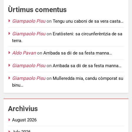
Ùrtimus comentus
Giampaolo Pisu
on
Tengu unu caboni de sa vera casta…
Giampaolo Pisu
on
Eratòsteni: sa circunferèntzia de sa
terra.
Aldo Pavan
on
Arribada sa dii de sa festa manna…
Giampaolo Pisu
on
Arribada sa dii de sa festa manna…
Giampaolo Pisu
on
Mulleredda mia, candu còmporat su
binu…
Archìvius
August 2026