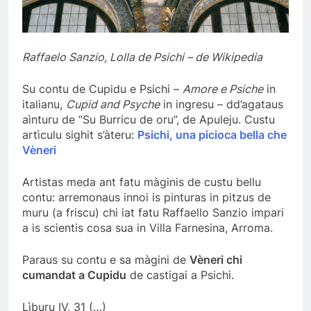
Raffaelo Sanzio, Lolla de Psichi – de Wikipedia
Su contu de Cupidu e Psichi –
Amore e Psiche
in
italianu,
Cupid and Psyche
in ingresu – dd’agataus
aìnturu de “Su Burricu de oru”, de Apuleju. Custu
artìculu sighit s’àteru:
Psichi, una picioca bella che
Vèneri
Artistas meda ant fatu màginis de custu bellu
contu: arremonaus innoi is pinturas in pitzus de
muru (a friscu) chi iat fatu Raffaello Sanzio impari
a is scientis cosa sua in Villa Farnesina, Arroma.
Paraus su contu e sa màgini de
Vèneri chi
cumandat a Cupidu
de castigai a Psichi.
Lìburu IV, 31 (…)