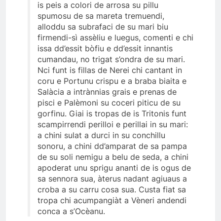
is peis a colori de arrosa su pillu
spumosu de sa mareta tremuendi,
alloddu sa subrafaci de su mari biu
firmendi-sì assèliu e luegus, comenti e chi
issa dd’essit bòfiu e dd’essit innantis
cumandau, no trigat s’ondra de su mari.
Nci funt is fillas de Nerei chi cantant in
coru e Portunu crispu e a braba biaita e
Salàcia a intrànnias grais e prenas de
pisci e Palèmoni su coceri piticu de su
gorfinu. Giai is tropas de is Tritonis funt
scampirrendi perilloi e perillai in su mari:
a chini sulat a durci in su conchillu
sonoru, a chini dd’amparat de sa pampa
de su soli nemigu a belu de seda, a chini
apoderat unu sprigu ananti de is ogus de
sa sennora sua, àterus nadant agiuaus a
croba a su carru cosa sua. Custa fiat sa
tropa chi acumpangiàt a Vèneri andendi
conca a s’Ocèanu.