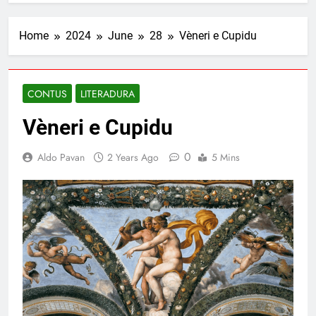
Home
2024
June
28
Vèneri e Cupidu
CONTUS
LITERADURA
Vèneri e Cupidu
0
Aldo Pavan
2 Years Ago
5 Mins