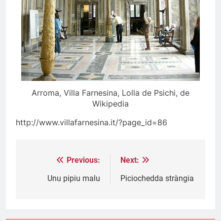
Arroma, Villa Farnesina, Lolla de Psichi, de
Wikipedia
http://www.villafarnesina.it/?page_id=86
Previous:
Next:
Post
navigation
Unu pipiu malu
Piciochedda stràngia