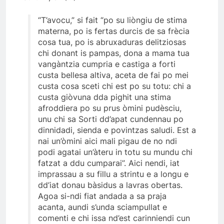
“T’avocu,” si fait “po su liòngiu de stima
materna, po is fertas durcis de sa frècia
cosa tua, po is abruxaduras delitziosas
chi donant is pampas, dona a mama tua
vangàntzia cumpria e castiga a forti
custa bellesa altiva, aceta de fai po mei
custa cosa sceti chi est po su totu: chi a
custa giòvuna dda pighit una stima
afroddiera po su prus òmini pudèsciu,
unu chi sa Sorti dd’apat cundennau po
dinnidadi, sienda e povintzas saludi. Est a
nai un’òmini aici mali pigau de no ndi
podi agatai un’àteru in totu su mundu chi
fatzat a ddu cumparai”. Aici nendi, iat
imprassau a su fillu a strintu e a longu e
dd’iat donau bàsidus a lavras obertas.
Agoa si-ndi fiat andada a sa praja
acanta, aundi s’unda sciampullat e
comenti e chi issa nd’est carinniendi cun