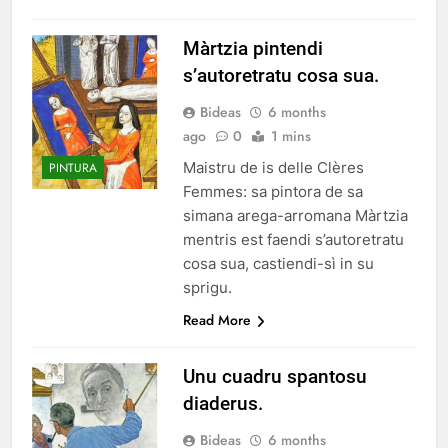
Màrtzia pintendi
s’autoretratu cosa sua.
Bideas
6 months
ago
0
1 mins
Maistru de is delle Clères
PINTURA
Femmes: sa pintora de sa
simana arega-arromana Màrtzia
mentris est faendi s’autoretratu
cosa sua, castiendi-sì in su
sprigu.
Read More
Unu cuadru spantosu
diaderus.
Bideas
6 months