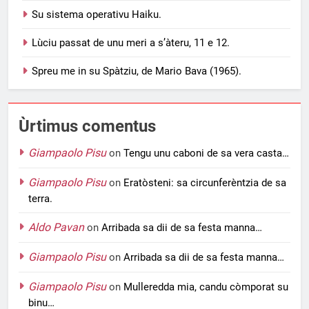
Su sistema operativu Haiku.
Lùciu passat de unu meri a s’àteru, 11 e 12.
Spreu me in su Spàtziu, de Mario Bava (1965).
Ùrtimus comentus
Giampaolo Pisu
on
Tengu unu caboni de sa vera casta…
Giampaolo Pisu
on
Eratòsteni: sa circunferèntzia de sa
terra.
Aldo Pavan
on
Arribada sa dii de sa festa manna…
Giampaolo Pisu
on
Arribada sa dii de sa festa manna…
Giampaolo Pisu
on
Mulleredda mia, candu còmporat su
binu…