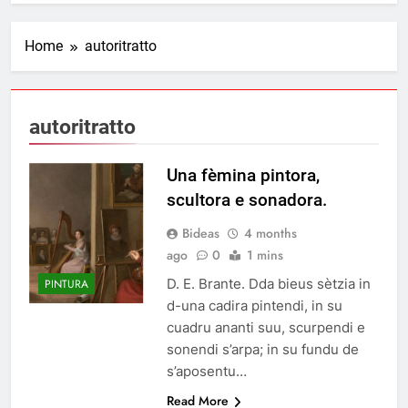
Home
autoritratto
autoritratto
Una fèmina pintora,
scultora e sonadora.
Bideas
4 months
ago
0
1 mins
D. E. Brante. Dda bieus sètzia in
PINTURA
d-una cadira pintendi, in su
cuadru ananti suu, scurpendi e
sonendi s’arpa; in su fundu de
s’aposentu…
Read More