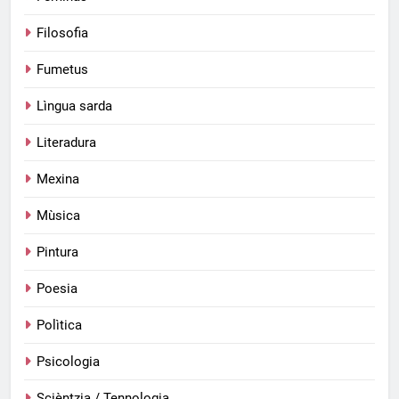
Filosofia
Fumetus
Lìngua sarda
Literadura
Mexina
Mùsica
Pintura
Poesia
Polìtica
Psicologia
Scièntzia / Tennologia