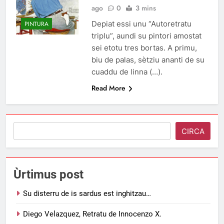
ago
0
3 mins
Depiat essi unu “Autoretratu
PINTURA
triplu”, aundi su pintori amostat
sei etotu tres bortas. A primu,
biu de palas, sètziu ananti de su
cuaddu de linna (…).
Read More
Search
CIRCA
Ùrtimus post
Su disterru de is sardus est inghitzau…
Diego Velazquez, Retratu de Innocenzo X.