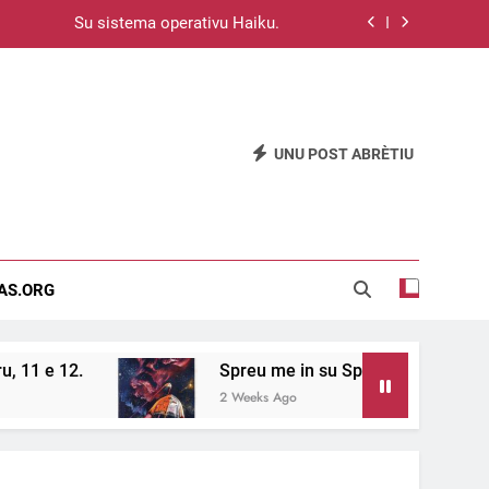
Su sistema operativu Haiku.
u passat de unu meri a s’àteru, 11 e 12.
e in su Spàtziu, de Mario Bava (1965).
UNU POST ABRÈTIU
go Velazquez, Retratu de Innocenzo X.
Su sistema operativu Haiku.
u passat de unu meri a s’àteru, 11 e 12.
EAS.ORG
e in su Spàtziu, de Mario Bava (1965).
Spreu me in su Spàtziu, de Mario Bava (1965).
2 Weeks Ago