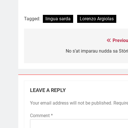
Tagged:
lingua sarda
Lorenzo Argiolas
Previou
Post
navigation
No s’at imparau nudda sa Stòri
LEAVE A REPLY
Your email address will not be published.
Requir
Comment
*