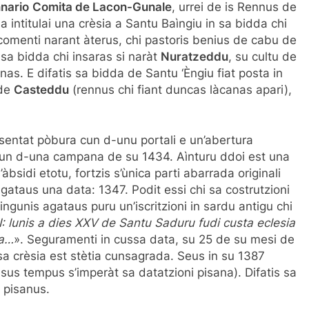
nario
Comita de Lacon-Gunale
, urrei de is Rennus de
a intitulai una crèsia a Santu Baìngiu in sa bidda chi
 comenti narant àterus, chi pastoris benius de cabu de
 sa bidda chi insaras si naràt
Nuratzeddu
, su cultu de
nas. E difatis sa bidda de Santu ‘Èngiu fiat posta in
de
Casteddu
(rennus chi fiant duncas làcanas apari),
esentat pòbura cun d-unu portali e un’abertura
) cun d-una campana de su 1434. Aìnturu ddoi est una
àbsidi etotu, fortzis s’ùnica parti abarrada originali
agataus una data: 1347. Podit essi chi sa costrutzioni
ingunis agataus puru un’iscritzioni in sardu antigu chi
lunis a dies XXV de Santu Saduru fudi custa eclesia
ba…
». Seguramenti in cussa data, su 25 de su mesi de
a crèsia est stètia cunsagrada. Seus in su 1387
ssus tempus s’imperàt sa datatzioni pisana). Difatis sa
s pisanus.