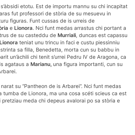
 s’àbsidi etotu. Est de importu mannu su chi incapitat
saras fut professori de stòria de su mesuevu in
uru figuras. Funt cussas de is urreis de
òria
e
Lionora
. Nci funt medas arrastus chi portant a
metrus de su casteddu de
Murriali
, duncas est capassu
Lionora
teniat unu trincu in faci e custu piessìnniu
 strinta sa filla, Benedetta, morta cun su babbu in
arit un’àchili chi tenit s’urrei Pedru IV de Aragona, ca
nis agataus a
Marianu,
una figura importanti, cun su
rbarei.
 narat su “Pantheon de is Arbarei”. Nci funt medas
a tumba de Lionora, ma una cosa scéti scieus ca est
i pretziau meda chi depeus avalorai po sa stòria e