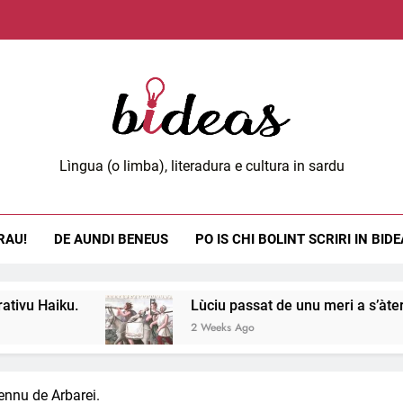
Lùci
Spreu m
Die
eas.org
Lìngua (o limba), literadura e cultura in sardu
Lùci
RAU!
DE AUNDI BENEUS
PO IS CHI BOLINT SCRIRI IN BID
Spreu m
Lùciu passat de unu meri a s’àteru, 11 e 12.
2 Weeks Ago
ennu de Arbarei.