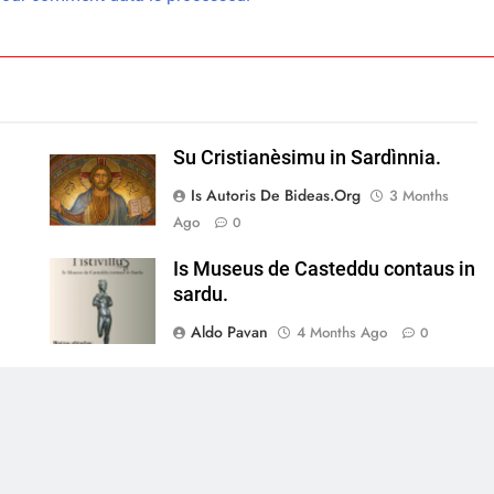
Su Cristianèsimu in Sardìnnia.
Is Autoris De Bideas.org
3 Months
Ago
0
Is Museus de Casteddu contaus in
sardu.
Aldo Pavan
4 Months Ago
0