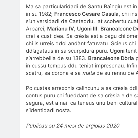
Ma sa particularidadi de Santu Baìngiu est in
in su 1982;
Francesco Cesare Casula
, chi in
s’universidadi de Casteddu, iat scobertu cuàt
Arbarei,
Marianu IV
,
Ugoni III
,
Brancaleone D
crei a cust’idea. Sa crèsia est a pagu chilò
chi is urreis ddoi andànt fatuvatu. Scieus chi
dd’agataus in sa scurpidura puru.
Ugoni
tenit
s’arrebbellia de su 1383.
Brancaleone Dòria
p
in cussu tempus ddu teniat impresonau. Infi
scetru, sa corona e sa
mata
de su rennu de A
Po custas arrexonis calincunu a sa crèsia ddi
contus puru chi fueddant de sa crèsia e de s
segura, est a nai ca teneus unu beni cultural
s’identidadi nosta.
Publicau su 24 mesi de argiolas 2020