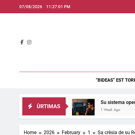
Skip
07/08/2026
11:27:02 PM
to
content
Bid
“BIDEAS” EST TOR
 de Innocenzo X.
Su sistema operativu Haiku.
ÙRTIMAS
1 Week Ago
Home
2026
February
1
Sa crèsia de su R