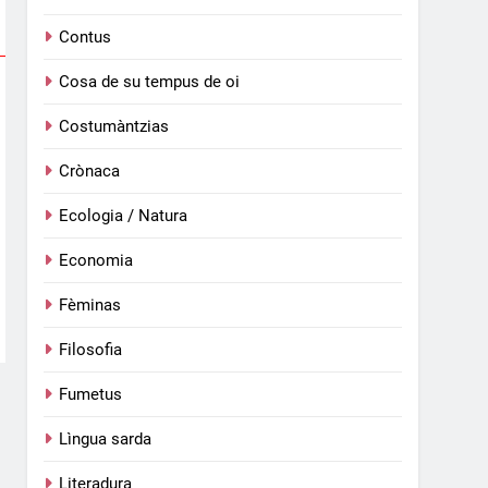
Contus
Cosa de su tempus de oi
Costumàntzias
Crònaca
Ecologia / Natura
Economia
Fèminas
Filosofia
Fumetus
Lìngua sarda
Literadura