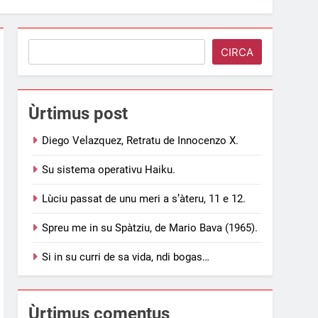
Search
CIRCA
Ùrtimus post
Diego Velazquez, Retratu de Innocenzo X.
Su sistema operativu Haiku.
Lùciu passat de unu meri a s’àteru, 11 e 12.
Spreu me in su Spàtziu, de Mario Bava (1965).
Si in su curri de sa vida, ndi bogas…
Ùrtimus comentus