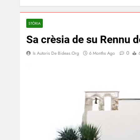
STÒRIA
Sa crèsia de su Rennu d
0
Is Autoris De Bideas.org
6 Months Ago