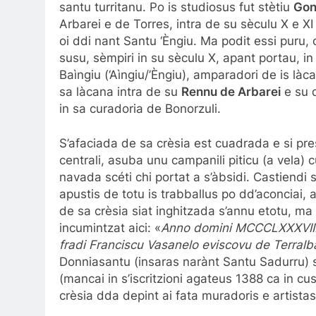
santu turritanu. Po is studiosus fut stètiu
Gon
Arbarei e de Torres, intra de su sèculu X e XI 
oi ddi nant Santu ‘Èngiu. Ma podit essi puru,
susu, sèmpiri in su sèculu X, apant portau, in
Baìngiu (‘Aìngiu/’Èngiu), amparadori de is làca
sa làcana intra de su
Rennu de Arbarei
e su 
in sa curadoria de Bonorzuli.
S’afaciada de sa crèsia est cuadrada e si pr
centrali, asuba unu campanili piticu (a vela
navada scéti chi portat a s’àbsidi. Castiendi s’
apustis de totu is trabballus po dd’aconciai, 
de sa crèsia siat inghitzada s’annu etotu, ma 
incumintzat aici: «
Anno domini MCCCLXXXVIII: 
fradi Franciscu Vasanelo eviscovu de Terral
Donniasantu (insaras narànt Santu Sadurru) s
(mancai in s’iscritzioni agateus 1388 ca in cu
crèsia dda depint ai fata muradoris e artista