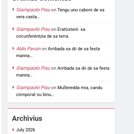
Giampaolo Pisu
on
Tengu unu caboni de sa
vera casta…
Giampaolo Pisu
on
Eratòsteni: sa
circunferèntzia de sa terra.
Aldo Pavan
on
Arribada sa dii de sa festa
manna…
Giampaolo Pisu
on
Arribada sa dii de sa festa
manna…
Giampaolo Pisu
on
Mulleredda mia, candu
còmporat su binu…
Archìvius
July 2026