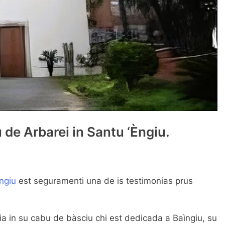
 de Arbarei in Santu ‘Èngiu.
Èngiu
est seguramenti una de is testimonias prus
sia in su cabu de bàsciu chi est dedicada a Baìngiu, su