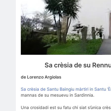
Sa crèsia de su Rennu
de Lorenzo Argiolas
Sa crèsia de Santu Baìngiu màrtiri in Santu ‘
mannas de su mesuevu in Sardìnnia.
Una crosidadi est su fatu chi siat s’ùnica crè