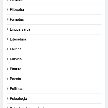
Filosofia
Fumetus
Lìngua sarda
Literadura
Mexina
Mùsica
Pintura
Poesia
Polìtica
Psicologia