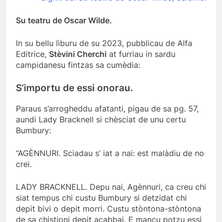
Su teatru de Oscar Wilde.
In su bellu lìburu de su 2023, pubblicau de Alfa
Editrice,
Stèvini Cherchi
at furriau in sardu
campidanesu fintzas sa cumèdia:
S’importu de essi onorau.
Paraus s’arrogheddu afatanti, pigau de sa pg. 57,
aundi Lady Bracknell si chèsciat de unu certu
Bumbury:
“AGÈNNURI. Sciadau s’ iat a nai: est malàdiu de no
crei.
LADY BRACKNELL. Depu nai, Agènnuri, ca creu chi
siat tempus chi custu Bumbury si detzidat chi
depit bivi o depit morri. Custu stòntona-stòntona
de sa chistioni depit acabbai. E mancu potzu essi