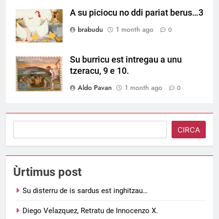
A su piciocu no ddi pariat berus…3
brabudu
1 month ago
0
Su burricu est intregau a unu
tzeracu, 9 e 10.
Aldo Pavan
1 month ago
0
Search
CIRCA
Ùrtimus post
Su disterru de is sardus est inghitzau…
Diego Velazquez, Retratu de Innocenzo X.