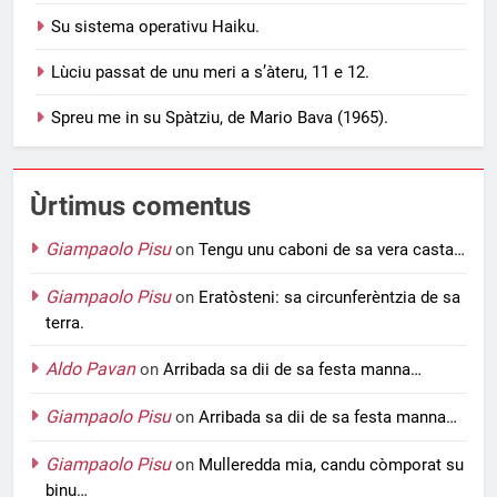
Su sistema operativu Haiku.
Lùciu passat de unu meri a s’àteru, 11 e 12.
Spreu me in su Spàtziu, de Mario Bava (1965).
Ùrtimus comentus
Giampaolo Pisu
on
Tengu unu caboni de sa vera casta…
Giampaolo Pisu
on
Eratòsteni: sa circunferèntzia de sa
terra.
Aldo Pavan
on
Arribada sa dii de sa festa manna…
Giampaolo Pisu
on
Arribada sa dii de sa festa manna…
Giampaolo Pisu
on
Mulleredda mia, candu còmporat su
binu…