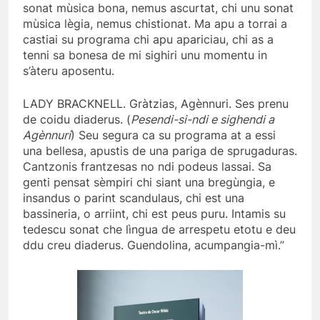
sonat mùsica bona, nemus ascurtat, chi unu sonat
mùsica lègia, nemus chistionat. Ma apu a torrai a
castiai su programa chi apu apariciau, chi as a
tenni sa bonesa de mi sighiri unu momentu in
s’àteru aposentu.
LADY BRACKNELL. Gràtzias, Agènnuri. Ses prenu
de coidu diaderus. (
Pesendi-si-ndi e sighendi a
Agènnuri
) Seu segura ca su programa at a essi
una bellesa, apustis de una pariga de sprugaduras.
Cantzonis frantzesas no ndi podeus lassai. Sa
genti pensat sèmpiri chi siant una bregùngia, e
insandus o parint scandulaus, chi est una
bassineria, o arriint, chi est peus puru. Intamis su
tedescu sonat che lìngua de arrespetu etotu e deu
ddu creu diaderus. Guendolina, acumpangia-mì.”