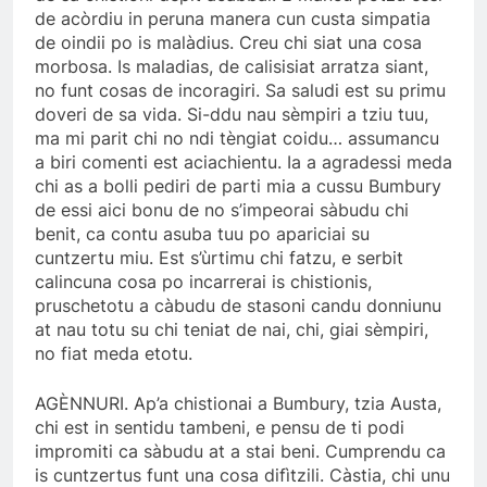
de acòrdiu in peruna manera cun custa simpatia
de oindii po is malàdius. Creu chi siat una cosa
morbosa. Is maladias, de calisisiat arratza siant,
no funt cosas de incoragiri. Sa saludi est su primu
doveri de sa vida. Si-ddu nau sèmpiri a tziu tuu,
ma mi parit chi no ndi tèngiat coidu… assumancu
a biri comenti est aciachientu. Ia a agradessi meda
chi as a bolli pediri de parti mia a cussu Bumbury
de essi aici bonu de no s’impeorai sàbudu chi
benit, ca contu asuba tuu po apariciai su
cuntzertu miu. Est s’ùrtimu chi fatzu, e serbit
calincuna cosa po incarrerai is chistionis,
pruschetotu a càbudu de stasoni candu donniunu
at nau totu su chi teniat de nai, chi, giai sèmpiri,
no fiat meda etotu.
AGÈNNURI. Ap’a chistionai a Bumbury, tzia Austa,
chi est in sentidu tambeni, e pensu de ti podi
impromiti ca sàbudu at a stai beni. Cumprendu ca
is cuntzertus funt una cosa difìtzili. Càstia, chi unu