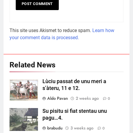
This site uses Akismet to reduce spam.
Learn how
your comment data is processed.
Related News
Lùciu passat de unu meri a
s’àteru, 11 e 12.
Aldo Pavan
2 weeks ago
0
Su pisitu si fiat stentau unu
pagu…4.
brabudu
3 weeks ago
0