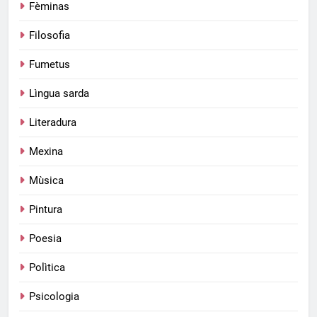
Fèminas
Filosofia
Fumetus
Lìngua sarda
Literadura
Mexina
Mùsica
Pintura
Poesia
Polìtica
Psicologia