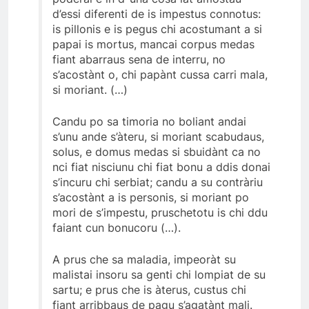
d’essi diferenti de is impestus connotus:
is pillonis e is pegus chi acostumant a si
papai is mortus, mancai corpus medas
fiant abarraus sena de interru, no
s’acostànt o, chi papànt cussa carri mala,
si moriant. (…)
Candu po sa timoria no boliant andai
s’unu ande s’àteru, si moriant scabudaus,
solus, e domus medas si sbuidànt ca no
nci fiat nisciunu chi fiat bonu a ddis donai
s’incuru chi serbiat; candu a su contràriu
s’acostànt a is personis, si moriant po
mori de s’impestu, pruschetotu is chi ddu
faiant cun bonucoru (…).
A prus che sa maladia, impeoràt su
malistai insoru sa genti chi lompiat de su
sartu; e prus che is àterus, custus chi
fiant arribbaus de pagu s’agatànt mali.