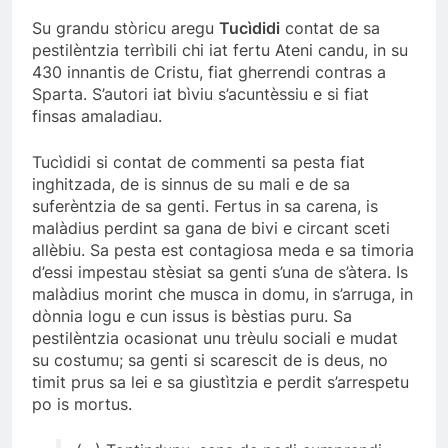
Su grandu stòricu aregu
Tucìdidi
contat de sa
pestilèntzia terrìbili chi iat fertu Ateni candu, in su
430 innantis de Cristu, fiat gherrendi contras a
Sparta. S’autori iat bìviu s’acuntèssiu e si fiat
finsas amaladiau.
Tucìdidi si contat de commenti sa pesta fiat
inghitzada, de is sinnus de su mali e de sa
suferèntzia de sa genti. Fertus in sa carena, is
malàdius perdint sa gana de bivi e circant sceti
allèbiu. Sa pesta est contagiosa meda e sa timoria
d’essi impestau stèsiat sa genti s’una de s’àtera. Is
malàdius morint che musca in domu, in s’arruga, in
dònnia logu e cun issus is bèstias puru. Sa
pestilèntzia ocasionat unu trèulu sociali e mudat
su costumu; sa genti si scarescit de is deus, no
timit prus sa lei e sa giustìtzia e perdit s’arrespetu
po is mortus.