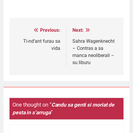
Previous:
Next:
Post
navigation
Ti-nd’ant furau sa
Sahra Wagenknecht
vida
– Contras a sa
manca neoliberali –
su lìburu
One thought on “
Candu sa genti si moriat de
pesta in s’arruga
”