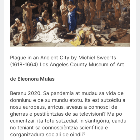
Plague in an Ancient City by Michiel Sweerts
(1618-1664) Los Angeles County Museum of Art
de
Eleonora Mulas
Beranu 2020. Sa pandemia at mudau sa vida de
donniunu e de su mundu etotu. Ita est sutzèdiu a
nosu europeus, arricus, avesus a connosci de
gherras e pestilèntzias de sa televisioni? Ma po
cumentzai, ita totu sutzediat in s’antigòriu, candu
no teniant sa connoscièntzia scientìfica e
s’organizadura sociali de oindii?