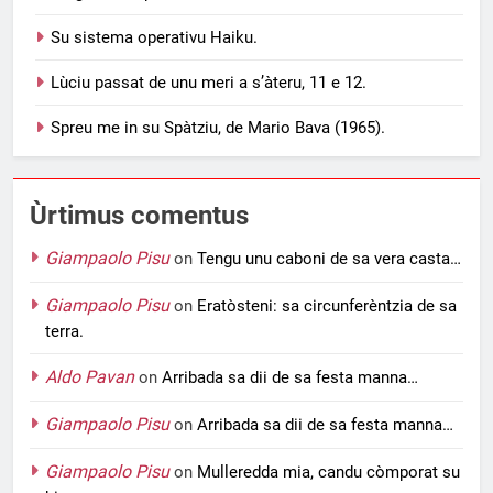
Su sistema operativu Haiku.
Lùciu passat de unu meri a s’àteru, 11 e 12.
Spreu me in su Spàtziu, de Mario Bava (1965).
Ùrtimus comentus
Giampaolo Pisu
on
Tengu unu caboni de sa vera casta…
Giampaolo Pisu
on
Eratòsteni: sa circunferèntzia de sa
terra.
Aldo Pavan
on
Arribada sa dii de sa festa manna…
Giampaolo Pisu
on
Arribada sa dii de sa festa manna…
Giampaolo Pisu
on
Mulleredda mia, candu còmporat su