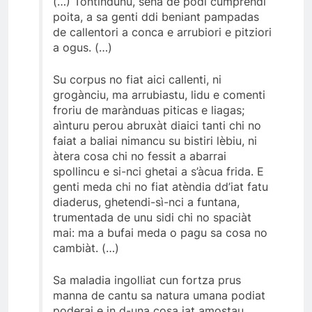
(…) Tontindunu, sena de podi cumprendi
poita, a sa genti ddi beniant pampadas
de callentori a conca e arrubiori e pitziori
a ogus. (…)
Su corpus no fiat aici callenti, ni
grogànciu, ma arrubiastu, lidu e comenti
froriu de marànduas piticas e liagas;
aìnturu perou abruxàt diaici tanti chi no
faiat a baliai nimancu su bistiri lèbiu, ni
àtera cosa chi no fessit a abarrai
spollincu e si-nci ghetai a s’àcua frida. E
genti meda chi no fiat atèndia dd’iat fatu
diaderus, ghetendi-sì-nci a funtana,
trumentada de unu sidi chi no spaciàt
mai: ma a bufai meda o pagu sa cosa no
cambiàt. (…)
Sa maladia ingolliat cun fortza prus
manna de cantu sa natura umana podiat
poderai e in d-una cosa iat amostau