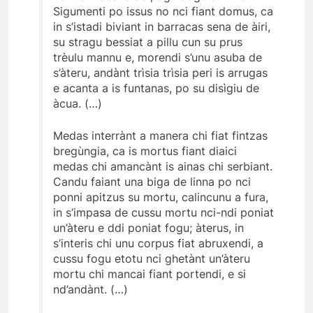
Sigumenti po issus no nci fiant domus, ca
in s’istadi biviant in barracas sena de àiri,
su stragu bessiat a pillu cun su prus
trèulu mannu e, morendi s’unu asuba de
s’àteru, andànt trìsia trìsia peri is arrugas
e acanta a is funtanas, po su disìgiu de
àcua. (…)
Medas interrànt a manera chi fiat fintzas
bregùngia, ca is mortus fiant diaici
medas chi amancànt is ainas chi serbiant.
Candu faiant una biga de linna po nci
ponni apitzus su mortu, calincunu a fura,
in s’impasa de cussu mortu nci-ndi poniat
un’àteru e ddi poniat fogu; àterus, in
s’interis chi unu corpus fiat abruxendi, a
cussu fogu etotu nci ghetànt un’àteru
mortu chi mancai fiant portendi, e si
nd’andànt. (…)