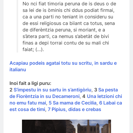
No nci fiat timoria peruna de is deus o de
sa lei de is òminis chi ddus podiat firmai,
ca a una parti no teniant in consideru su
de essi religiosus ca biiant ca totus, sena
de diferèntzia peruna, si moriant, e a
s’àtera parti, ca nemus s’abetàt de bivi
finas a depi torrai contu de su mali chi
faiat; (…).
Acapiau podeis agatai totu su scritu, in sardu e
italianu
Inoi fait a ligi puru:
2
S’impestu in su sartu in s’antigòriu
,
3
Sa pesta
de Fiorèntzia in su Decameroni
,
4
Una letzioni chi
no emu fatu mai
,
5 Sa mama de Cecìlia
,
6 Labai ca
est cosa de timi
,
7 Pipius, didas e crebas