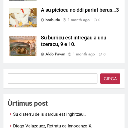
A su piciocu no ddi pariat berus…3
brabudu
1 month ago
0
Su burricu est intregau a unu
tzeracu, 9 e 10.
Aldo Pavan
1 month ago
0
Search
CIRCA
Ùrtimus post
Su disterru de is sardus est inghitzau…
Diego Velazquez, Retratu de Innocenzo X.