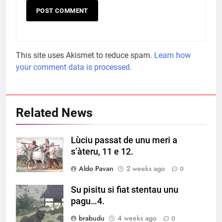
This site uses Akismet to reduce spam.
Learn how
your comment data is processed.
Related News
Lùciu passat de unu meri a
s’àteru, 11 e 12.
Aldo Pavan
2 weeks ago
0
Su pisitu si fiat stentau unu
pagu…4.
brabudu
4 weeks ago
0