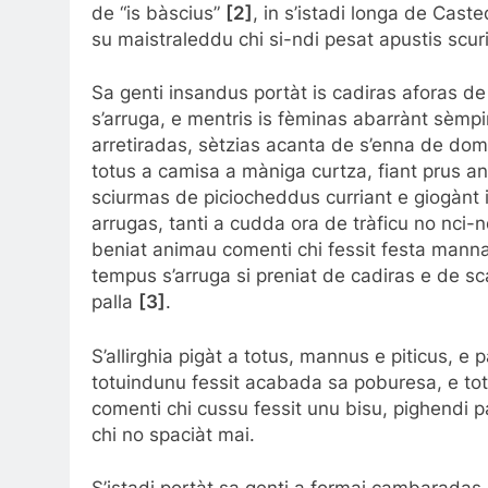
de “is bàscius”
[2]
, in s’istadi longa de Cast
su maistraleddu chi si-ndi pesat apustis scur
Sa genti insandus portàt is cadiras aforas d
s’arruga, e mentris is fèminas abarrànt sèmpi
arretiradas, sètzias acanta de s’enna de domu
totus a camisa a màniga curtza, fiant prus a
sciurmas de piciocheddus curriant e giogànt i
arrugas, tanti a cudda ora de tràficu no nci-nd
beniat animau comenti chi fessit festa manna
tempus s’arruga si preniat de cadiras e de s
palla
[3]
.
S’allirghia pigàt a totus, mannus e piticus, e p
totuindunu fessit acabada sa poburesa, e tot
comenti chi cussu fessit unu bisu, pighendi p
chi no spaciàt mai.