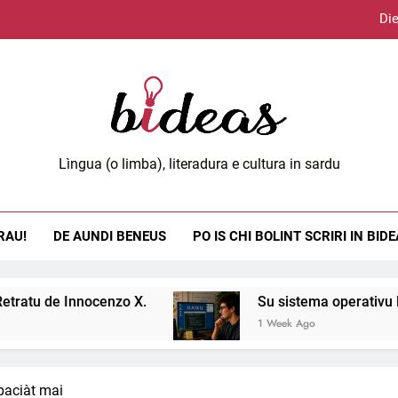
Die
Lùci
eas.org
Lìngua (o limba), literadura e cultura in sardu
Die
RAU!
DE AUNDI BENEUS
PO IS CHI BOLINT SCRIRI IN BID
Lùci
nocenzo X.
Su sistema operativu Haiku.
1 Week Ago
paciàt mai