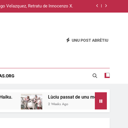
go Velazquez, Retratu de Innocenzo X.
Su sistema operativu Haiku.
u passat de unu meri a s’àteru, 11 e 12.
UNU POST ABRÈTIU
Su disterru de is sardus est inghitzau…
go Velazquez, Retratu de Innocenzo X.
Su sistema operativu Haiku.
EAS.ORG
u passat de unu meri a s’àteru, 11 e 12.
Lùciu passat de unu meri a s’àteru, 11 e 12.
2 Weeks Ago