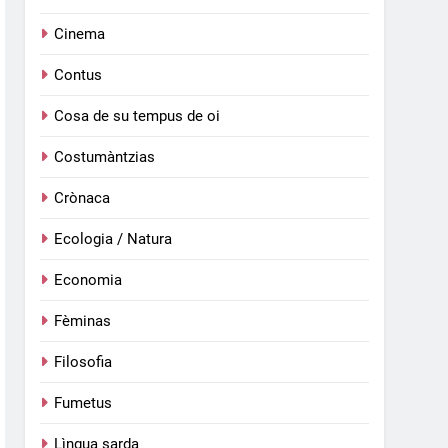
Cinema
Contus
Cosa de su tempus de oi
Costumàntzias
Crònaca
Ecologia / Natura
Economia
Fèminas
Filosofia
Fumetus
Lìngua sarda