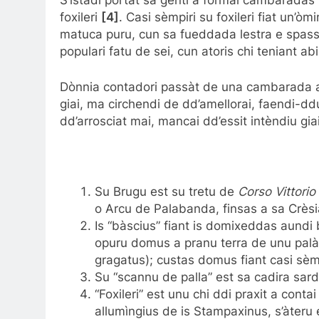
S’istadi portàt sa genti a formai cambaradas 
foxileri
[4]
. Casi sèmpiri su foxileri fiat un’ò
matuca puru, cun sa fueddada lestra e spassi
populari fatu de sei, cun atoris chi teniant a
Dònnia contadori passàt de una cambarada a s
giai, ma circhendi de dd’amellorai, faendi-dd
dd’arrosciat mai, mancai dd’essit intèndiu giai
Su Brugu est su tretu de
Corso Vittori
o Arcu de Palabanda, finsas a sa Crèsi
Is “bàscius” fiant is domixeddas aundi 
opuru domus a pranu terra de unu palàt
gragatus); custas domus fiant casi sèm
Su “scannu de palla” est sa cadira sard
“Foxileri” est unu chi ddi praxit a contai
allumìngius de is Stampaxinus, s’àteru 