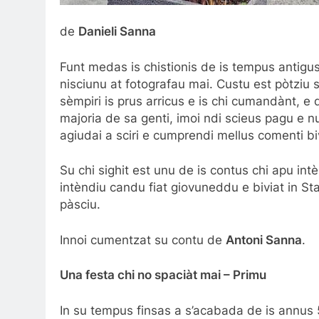
de
Danieli Sanna
Funt medas is chistionis de is tempus antigus
nisciunu at fotografau mai. Custu est pòtziu su
sèmpiri is prus arricus e is chi cumandànt, e 
majoria de sa genti, imoi ndi scieus pagu e nu
agiudai a sciri e cumprendi mellus comenti biv
Su chi sighit est unu de is contus chi apu int
intèndiu candu fiat giovuneddu e biviat in S
pàsciu.
Innoi cumentzat su contu de
Antoni Sanna
.
Una festa chi no spaciàt mai – Primu
In su tempus finsas a s’acabada de is annus 5