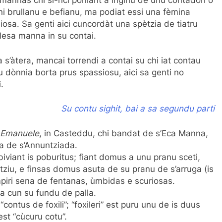
mannas chi si-nci poniant a ingìriu de unu contadori o
mini brullanu e befianu, ma podiat essi una fèmina
osa. Sa genti aici cuncordàt una spètzia de tiatru
bilesa manna in su contai.
’àtera, mancai torrendi a contai su chi iat contau
u dònnia borta prus spassiosu, aici sa genti no
.
Su contu sighit, bai a sa segundu parti
o Emanuele
, in Casteddu, chi bandat de s’Eca Manna,
a de s’Annuntziada.
biviant is poburitus; fiant domus a unu pranu sceti,
ziu, e finsas domus asuta de su pranu de s’arruga (is
piri sena de fentanas, ùmbidas e scuriosas.
a cun su fundu de palla.
 “contus de foxili”; “foxileri” est puru unu de is duus
est “cùcuru cotu”.