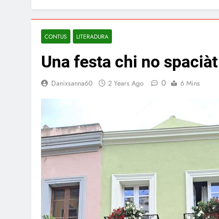
CONTUS
LITERADURA
Una festa chi no spacià
0
Danixsanna60
2 Years Ago
6 Mins