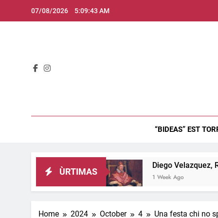
Skip
07/08/2026
5:09:44 AM
to
content
Bid
“BIDEAS” EST TOR
est inghitzau…
Diego Velazquez, Retratu de In
ÙRTIMAS
1 Week Ago
Home
2024
October
4
Una festa chi no s