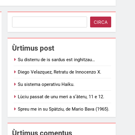
Search
CIRCA
Ùrtimus post
Su disterru de is sardus est inghitzau…
Diego Velazquez, Retratu de Innocenzo X.
Su sistema operativu Haiku.
Lùciu passat de unu meri a s’àteru, 11 e 12.
Spreu me in su Spàtziu, de Mario Bava (1965).
Ùrtimus comentus