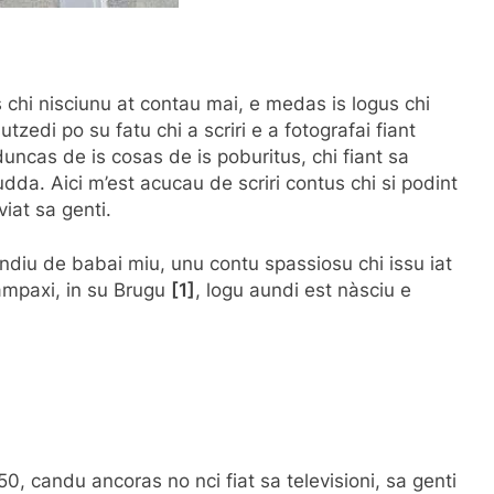
 chi nisciunu at contau mai, e medas is logus chi
tzedi po su fatu chi a scriri e a fotografai fiant
duncas de is cosas de is poburitus, chi fiant sa
dda. Aici m’est acucau de scriri contus chi si podint
iat sa genti.
èndiu de babai miu, unu contu spassiosu chi issu iat
tampaxi, in su Brugu
[1]
, logu aundi est nàsciu e
0, candu ancoras no nci fiat sa televisioni, sa genti