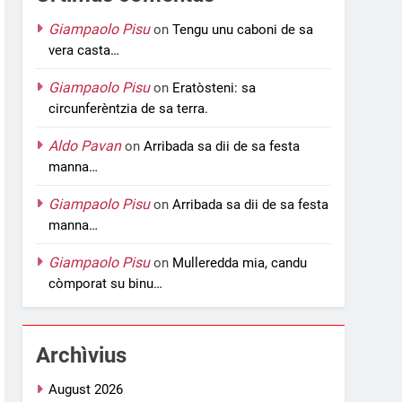
Giampaolo Pisu
on
Tengu unu caboni de sa
vera casta…
Giampaolo Pisu
on
Eratòsteni: sa
circunferèntzia de sa terra.
Aldo Pavan
on
Arribada sa dii de sa festa
manna…
Giampaolo Pisu
on
Arribada sa dii de sa festa
manna…
Giampaolo Pisu
on
Mulleredda mia, candu
còmporat su binu…
Archìvius
August 2026