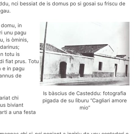
eddu, nci bessiat de is domus po si gosai su friscu de
igau.
e domu, in
ri unu pagu
, is òminis,
ndarinus;
n totu is
i fiat prus. Totu
 e in pagu
cannus de
Is bàscius de Casteddu: fotografia
ariat chi
pigada de su lìburu “Cagliari amore
us biviant
mio”
arti a una festa