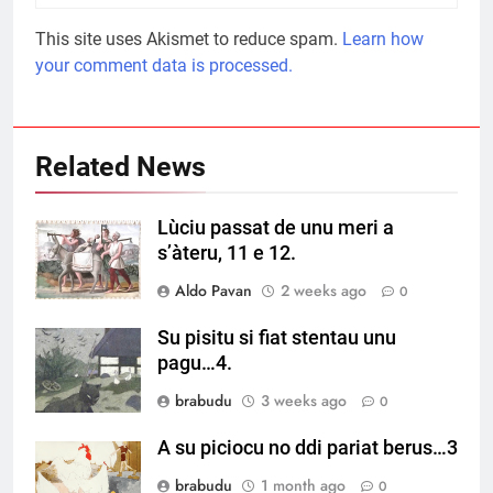
This site uses Akismet to reduce spam.
Learn how
your comment data is processed.
Related News
Lùciu passat de unu meri a
s’àteru, 11 e 12.
Aldo Pavan
2 weeks ago
0
Su pisitu si fiat stentau unu
pagu…4.
brabudu
3 weeks ago
0
A su piciocu no ddi pariat berus…3
brabudu
1 month ago
0