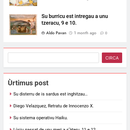
Su burricu est intregau a unu
tzeracu, 9 e 10.
Aldo Pavan
1 month ago
0
Search
CIRCA
Ùrtimus post
Su disterru de is sardus est inghitzau…
Diego Velazquez, Retratu de Innocenzo X.
Su sistema operativu Haiku.
Lùciu passat de unu meri a s’àteru, 11 e 12.