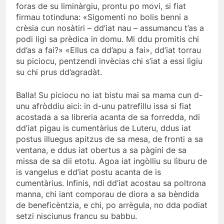
foras de su liminàrgiu, prontu po movi, si fiat
firmau totinduna: «Sigomenti no bolis benni a
crèsia cun nosàtiri – dd’iat nau – assumancu t’as a
podi ligi sa prèdica in domu. Mi ddu promitis chi
dd’as a fai?» «Ellus ca dd’apu a fai», dd’iat torrau
su piciocu, pentzendi invècias chi s’iat a essi lìgiu
su chi prus dd’agradàt.
Balla! Su piciocu no iat bistu mai sa mama cun d-
unu afròddiu aici: in d-unu patrefillu issa si fiat
acostada a sa libreria acanta de sa forredda, ndi
dd’iat pigau is cumentàrius de Luteru, ddus iat
postus illuegus apitzus de sa mesa, de fronti a sa
ventana, e ddus iat obertus a sa pàgini de sa
missa de sa dii etotu. Agoa iat ingòlliu su lìburu de
is vangelus e dd’iat postu acanta de is
cumentàrius. Infinis, ndi dd’iat acostau sa poltrona
manna, chi iant comporau de diora a sa bèndida
de beneficèntzia, e chi, po arrègula, no dda podiat
setzi nisciunus francu su babbu.