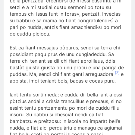
bella pentzada, creendi·sì de m’essi custrintu a mi
setzi e a mi studiai custu sermoni po totu su
tempus chi issus funt in foras», pentzàt. Invècias
su babbu e sa mama no fiant congratulendi·sì a
pari po nudda, antzis fiant amachiendi·sì po mori
de cuddu piciocu.
Est ca fiant messajus pòburus, sendi sa terra chi
possidiant pagu prus de unu cungiadeddu. Sa
terra chi teniant sa dii chi fiant aproillaus, ddis
bastàt giusta giusta po unu procu e una pariga de
[2]
puddas. Ma, sendi chi fiant genti arreguadora
e
abbista, imoi teniant bois, bacas e cocas puru.
Iant tentu sorti meda; e cudda dii bella iant a essi
pòtzius andai a crèsia trancuillus e prexaus, si no
essint tentu pentzamentu po mori de cuddu fillu
insoru. Su babbu si chesciàt nendi ca fiat
bambatzu e preitzosu: in iscola no imparàt bell’e
nudda, e fiat aici perdulàriu e managu ca agiumai
fiat bellu sceti po portai is cocas a pasci.