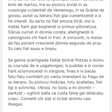
binti de martzu, ma su piciocu biviat in sa
cussòrgia ocidentali de Vemenogu, in sa Scània de
giossu, aundi su beranu fiat giai cumentzendi a si
fai intendi. Su sartu no fiat ancora birdi, ma is
matas fiant giai boghendi is primus pillonatzus.
S’àcua curriat in dònnia coreta, alletighendi is
camingionis chi fiant in frori. A s’orizonti, is matas
de fau pariant crescendi dònnia segundu de prus.
Su celu fiat asulu e lìmpiu.
Sa genna scaringiada fadiat bintrai fintzas a domu
su ciurrulai de is ungallongas; is puddas e is cocas
fiant sciurruncendi in s’argiola; finas e is bacas
fatu-fatu corrinànt po cantu intendiant su fragu de
su beranu. Su piciocu invècias, totu acallellau, fiat
ligi e scònchia. «Nossi, no bollu a mi dromiri –
pentzàt – oghinò balla ca custa faina gei dd’acabu
cras». Comenti chi siat si nc’est dromiu casi
illuegus.