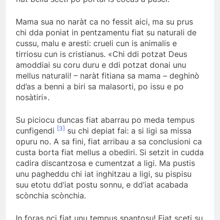
Mama sua no naràt ca no fessit aici, ma su prus
chi dda poniat in pentzamentu fiat su naturali de
cussu, malu e aresti: crueli cun is animalis e
tirriosu cun is cristianus. «Chi ddi potzat Deus
amoddiai su coru duru e ddi potzat donai unu
mellus naturali! – naràt fitiana sa mama – deghinò
dd’as a benni a biri sa malasorti, po issu e po
nosàtiri».
Su piciocu duncas fiat abarrau po meda tempus
[3]
cunfigendi
su chi depiat fai: a si ligi sa missa
opuru no. A sa fini, fiat arribau a sa conclusioni ca
custa borta fiat mellus a obediri. Si setzit in cudda
cadira discantzosa e cumentzat a ligi. Ma pustis
unu pagheddu chi iat inghitzau a ligi, su pispisu
suu etotu dd’iat postu sonnu, e dd’iat acabada
scònchia scònchia.
In foras nci fiat unu tempus spantosu! Fiat sceti su