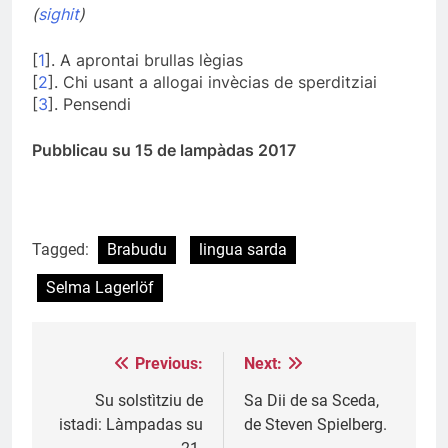
(
sighit
)
[
1
]. A aprontai brullas lègias
[
2
]. Chi usant a allogai invècias de sperditziai
[
3
]. Pensendi
Pubblicau su 15 de lampàdas 2017
Tagged:
Brabudu
lingua sarda
Selma Lagerlöf
Previous:
Next:
Post
navigation
Su solstìtziu de
Sa Dii de sa Sceda,
istadi: Làmpadas su
de Steven Spielberg.