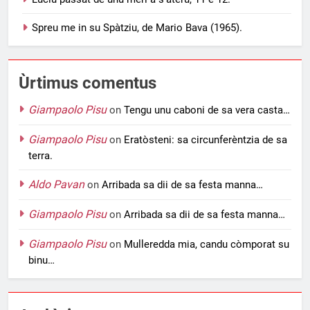
Spreu me in su Spàtziu, de Mario Bava (1965).
Ùrtimus comentus
Giampaolo Pisu
on
Tengu unu caboni de sa vera casta…
Giampaolo Pisu
on
Eratòsteni: sa circunferèntzia de sa
terra.
Aldo Pavan
on
Arribada sa dii de sa festa manna…
Giampaolo Pisu
on
Arribada sa dii de sa festa manna…
Giampaolo Pisu
on
Mulleredda mia, candu còmporat su
binu…