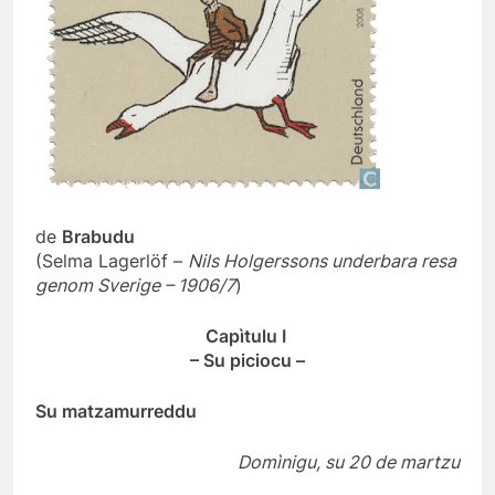
de
Brabudu
(Selma Lagerlöf –
Nils Holgerssons underbara resa
genom Sverige – 1906/7
)
Capìtulu I
– Su piciocu –
Su matzamurreddu
Domìnigu, su 20 de martzu