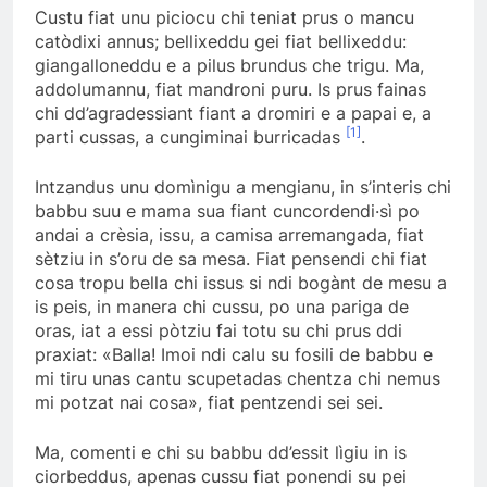
Custu fiat unu piciocu chi teniat prus o mancu
catòdixi annus; bellixeddu gei fiat bellixeddu:
giangalloneddu e a pilus brundus che trigu. Ma,
addolumannu, fiat mandroni puru. Is prus fainas
chi dd’agradessiant fiant a dromiri e a papai e, a
[1]
parti cussas, a cungiminai burricadas
.
Intzandus unu domìnigu a mengianu, in s’interis chi
babbu suu e mama sua fiant cuncordendi·sì po
andai a crèsia, issu, a camisa arremangada, fiat
sètziu in s’oru de sa mesa. Fiat pensendi chi fiat
cosa tropu bella chi issus si ndi bogànt de mesu a
is peis, in manera chi cussu, po una pariga de
oras, iat a essi pòtziu fai totu su chi prus ddi
praxiat: «Balla! Imoi ndi calu su fosili de babbu e
mi tiru unas cantu scupetadas chentza chi nemus
mi potzat nai cosa», fiat pentzendi sei sei.
Ma, comenti e chi su babbu dd’essit lìgiu in is
ciorbeddus, apenas cussu fiat ponendi su pei