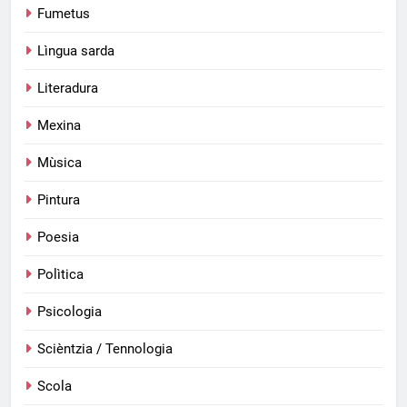
Fumetus
Lìngua sarda
Literadura
Mexina
Mùsica
Pintura
Poesia
Polìtica
Psicologia
Scièntzia / Tennologia
Scola