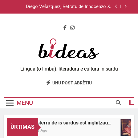
Skip
Diego Velazquez, Retratu de Innocenzo X.
to
content
Su sistema operativu Haiku.
Lùciu passat de unu meri a s’àteru, 11 e 12.
Su disterru de is sardus est inghitzau…
Diego Velazquez, Retratu de Innocenzo X.
Bideas.org
Lìngua (o limba), literadura e cultura in sardu
Su sistema operativu Haiku.
UNU POST ABRÈTIU
Lùciu passat de unu meri a s’àteru, 11 e 12.
MENU
Su disterru de is sardus est inghitzau…
ÙRTIMAS
2 Hours Ago