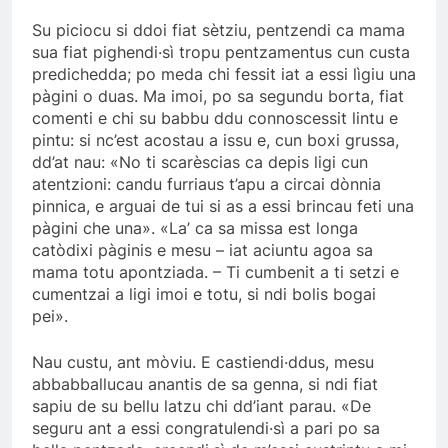
Su piciocu si ddoi fiat sètziu, pentzendi ca mama
sua fiat pighendi·sì tropu pentzamentus cun custa
predichedda; po meda chi fessit iat a essi lìgiu una
pàgini o duas. Ma imoi, po sa segundu borta, fiat
comenti e chi su babbu ddu connoscessit lintu e
pintu: si nc’est acostau a issu e, cun boxi grussa,
dd’at nau: «No ti scarèscias ca depis ligi cun
atentzioni: candu furriaus t’apu a circai dònnia
pinnica, e arguai de tui si as a essi brincau feti una
pàgini che una». «La’ ca sa missa est longa
catòdixi pàginis e mesu – iat aciuntu agoa sa
mama totu apontziada. – Ti cumbenit a ti setzi e
cumentzai a ligi imoi e totu, si ndi bolis bogai
pei».
Nau custu, ant mòviu. E castiendi·ddus, mesu
abbabballucau anantis de sa genna, si ndi fiat
sapiu de su bellu latzu chi dd’iant parau. «De
seguru ant a essi congratulendi·sì a pari po sa