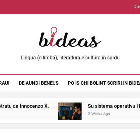
Die
Lùci
eas.org
Lìngua (o limba), literadura e cultura in sardu
Die
RAU!
DE AUNDI BENEUS
PO IS CHI BOLINT SCRIRI IN BID
Lùci
cenzo X.
Su sistema operativu Haiku.
2 Weeks Ago