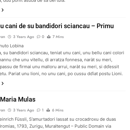
, ddu ponit asuba de sa bèrtula.
su cani de su bandidori sciancau – Primu
van
3 Years Ago
0
7 Mins
nuto Lobina
, su bandidori sciancau, teniat unu cani, unu bellu cani colori
mannu che unu vitellu, di arratza fonnesa, naràt su meri,
apassu de firmai unu malloru arrui, naràt su meri, si dďessit
etu. Pariat unu lioni, no unu cani, po cussu dďiat postu Lioni.
 Maria Mulas
van
3 Years Ago
1
6 Mins
inrich Füssli, S’amurtadori lassat su crocadroxu de duas
dromias, 1793, Zurigu, Muraltengut – Public Domain via