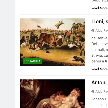
Deboletza
Read More
Lioni, 
Aldo Pa
de Benve
Deboletza
de meli, 
atriviu, c
beniu a tr
LITERADURA
Read More
Antoni
Aldo Pa
Johann He
piciocas 