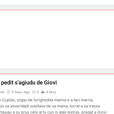
pedit s’agiudu de Giovi
van
2 Years Ago
0
5 Mins
ris Cupidu, pigau de furighedda manna e a faci marria,
po sa severidadi subitana de sa mama, torrat a sa trassa
ampuau a su prus celu artu cun is alas lestras, pregat a Giovi