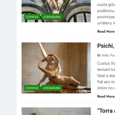
custa giò
pudèsciu,
povintzas 
CONTUS
LITERADURA
un’àteru 
Read More
Psichi,
Aldo Pa
Custus fia
teniant t
faiat a dd
fiat aici
òmini no 
CONTUS
LITERADURA
Read More
“Torra