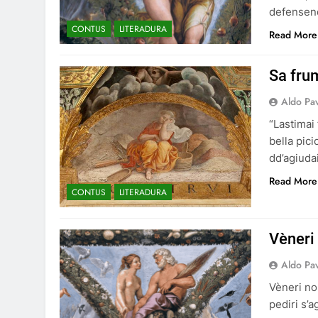
defensend
CONTUS
LITERADURA
Read More
Sa frum
Aldo Pa
“Lastimai 
bella pici
dd’agiudai
Read More
CONTUS
LITERADURA
Vèneri 
Aldo Pa
Vèneri no 
pediri s’