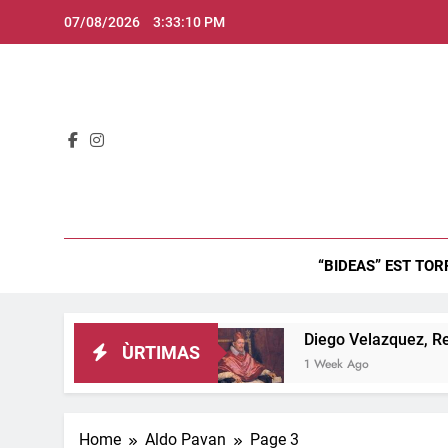
Skip
07/08/2026
3:33:12 PM
to
content
Bid
“BIDEAS” EST TOR
t inghitzau…
Diego Velazquez, Retratu de Inno
ÙRTIMAS
1 Week Ago
Home
Aldo Pavan
Page 3