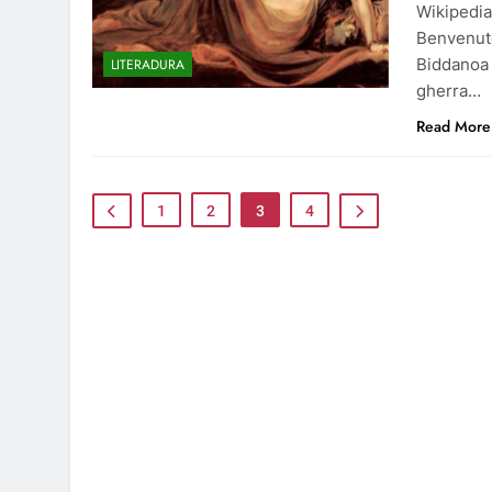
Wikipedia
Benvenuto
Biddanoa 
LITERADURA
gherra…
Read More
1
2
3
4