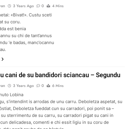
van
3 Years Ago
0
4 Mins
etai: «Bivat!». Custu sceti
gat su coru.
da est benia
annu su chi de tant’annus
ndu ‘e badas, manc’ocannu
tau.
 su cani de su bandidori sciancau – Segundu
van
3 Years Ago
0
6 Mins
nuto Lobina
rgu, s’intendint is arrodas de unu carru. Deboletza aspetat, su
òstiat, Deboletza fueddat cun su carradori, poi ponit sa –
 su sterrimentu de su carru, su carradori pigat su cani in
 cun delicadesa, comenti e chi essit lìgiu in su coru de