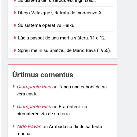
Su disterru de is sardus est inghitzau…
Diego Velazquez, Retratu de Innocenzo X.
Su sistema operativu Haiku.
Lùciu passat de unu meri a s’àteru, 11 e 12.
Spreu me in su Spàtziu, de Mario Bava (1965).
Ùrtimus comentus
Giampaolo Pisu
on
Tengu unu caboni de sa
vera casta…
Giampaolo Pisu
on
Eratòsteni: sa
circunferèntzia de sa terra.
Aldo Pavan
on
Arribada sa dii de sa festa
manna…