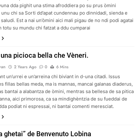
vuna dda pighit una stima afroddiera po su prus òmini
 unu chi sa Sorti dd’apat cundennau po dinnidadi, sienda e
saludi. Est a nai un’òmini aici mali pigau de no ndi podi agatai
in totu su mundu chi fatzat a ddu cumparai
 una picioca bella che Vèneri.
van
2 Years Ago
0
6 Mins
nt un’urrei e un’arreina chi biviant in d-una citadi. Issus
res fillas bellas meda, ma is mannas, mancai galanas diaderus,
as bantai a alabantza de òmini, mentras sa bellesa de sa pitica
 manna, aici primorosa, ca sa mindighèntzia de su fueddai de
dda podiat ni espressai, ni bantai comenti meresciat.
 a ghetai” de Benvenuto Lobina