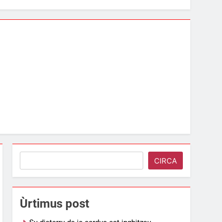
Search
CIRCA
Ùrtimus post