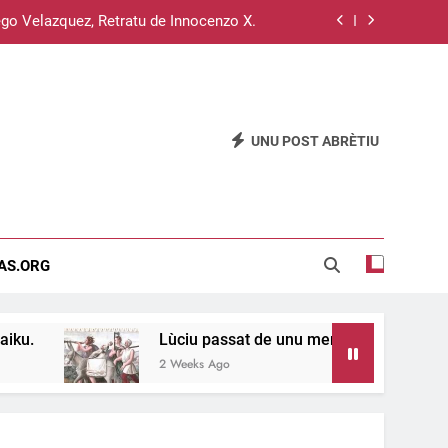
go Velazquez, Retratu de Innocenzo X.
Su sistema operativu Haiku.
u passat de unu meri a s’àteru, 11 e 12.
UNU POST ABRÈTIU
Su disterru de is sardus est inghitzau…
go Velazquez, Retratu de Innocenzo X.
Su sistema operativu Haiku.
EAS.ORG
u passat de unu meri a s’àteru, 11 e 12.
Lùciu passat de unu meri a s’àteru, 11 e 12.
2 Weeks Ago