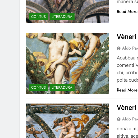
manera s
Read More
CONTUS
LITERADURA
Vèneri 
Aldo Pa
Acabbau de
comenti V
chi, arri
poita cudd
CONTUS
LITERADURA
Read More
Vèneri
Aldo Pa
dona a ma
altiva, ac