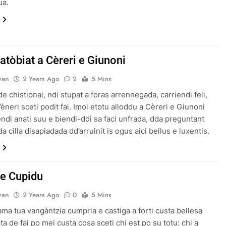
ua.
atòbiat a Cèreri e Giunoni
van
2 Years Ago
2
5 Mins
 chistionai, ndi stupat a foras arrennegada, carriendi feli,
èneri sceti podit fai. Imoi etotu alloddu a Cèreri e Giunoni
bendi anati suu e biendi-ddi sa faci unfrada, dda preguntant
a cilla disapiadada dd’arruinit is ogus aici bellus e luxentis.
 e Cupidu
van
2 Years Ago
0
5 Mins
ma tua vangàntzia cumpria e castiga a forti custa bellesa
eta de fai po mei custa cosa sceti chi est po su totu: chi a