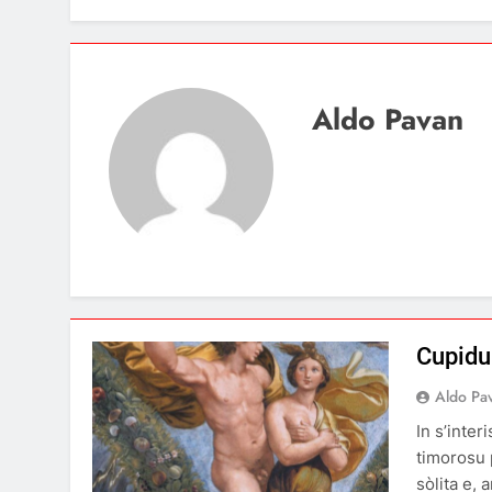
Aldo Pavan
Cupidu 
Aldo Pa
In s’inte
timorosu 
sòlita e, 