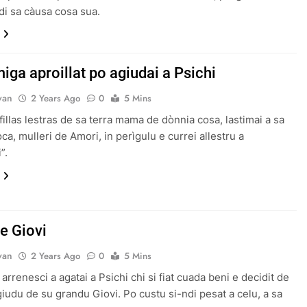
i sa càusa cosa sua.
iga aproillat po agiudai a Psichi
van
2 Years Ago
0
5 Mins
fillas lestras de sa terra mama de dònnia cosa, lastimai a sa
oca, mulleri de Amori, in perìgulu e currei allestru a
”.
e Giovi
van
2 Years Ago
0
5 Mins
arrenesci a agatai a Psichi chi si fiat cuada beni e decidit de
agiudu de su grandu Giovi. Po custu si-ndi pesat a celu, a sa