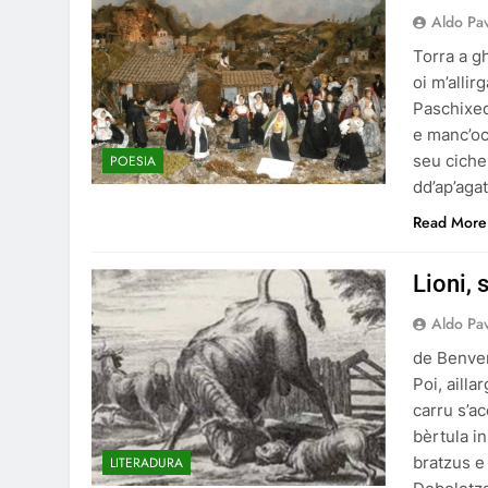
Aldo Pa
Torra a gh
oi m’allir
Paschixed
e manc’oc
seu ciche
POESIA
dd’ap’aga
Read More
Lioni,
Aldo Pa
de Benve
Poi, ailla
carru s’ac
bèrtula in
bratzus e
LITERADURA