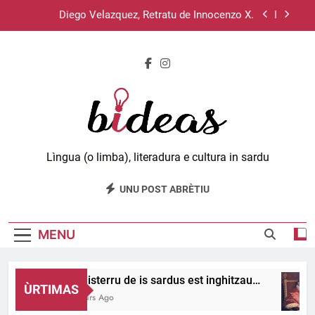
Skip
Diego Velazquez, Retratu de Innocenzo X.
to
content
Su sistema operativu Haiku.
Lùciu passat de unu meri a s’àteru, 11 e 12.
Su disterru de is sardus est inghitzau…
Diego Velazquez, Retratu de Innocenzo X.
Bideas.org
Lìngua (o limba), literadura e cultura in sardu
Su sistema operativu Haiku.
UNU POST ABRÈTIU
Lùciu passat de unu meri a s’àteru, 11 e 12.
MENU
Su disterru de is sardus est inghitzau…
ÙRTIMAS
2 Hours Ago