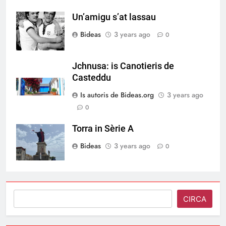
Un’amigu s’at lassau
Bideas
3 years ago
0
Jchnusa: is Canotieris de
Casteddu
Is autoris de Bideas.org
3 years ago
0
Torra in Sèrie A
Bideas
3 years ago
0
Search
CIRCA