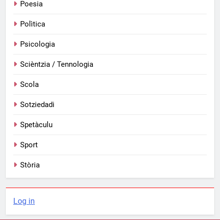
Poesia
Polìtica
Psicologia
Scièntzia / Tennologia
Scola
Sotziedadi
Spetàculu
Sport
Stòria
Log in