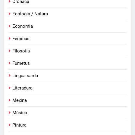
Crònaca
Ecologia / Natura
Economia
Fèminas
Filosofia
Fumetus
Lìngua sarda
Literadura
Mexina
Mùsica
Pintura