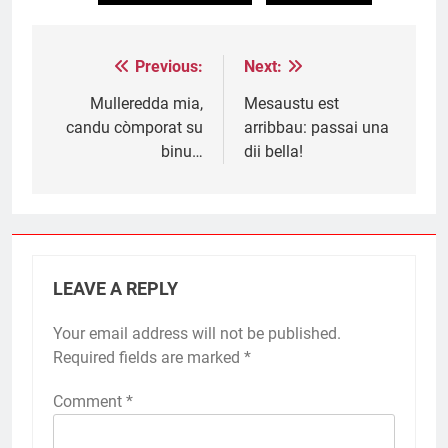
Previous:
Next:
Post
navigation
Mulleredda mia,
Mesaustu est
candu còmporat su
arribbau: passai una
binu…
dii bella!
LEAVE A REPLY
Your email address will not be published.
Required fields are marked
*
Comment
*