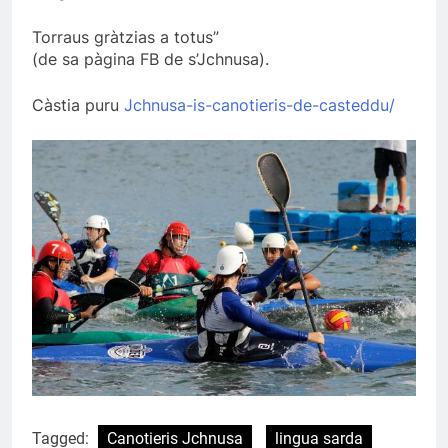
Torraus gràtzias a totus”
(de sa pàgina FB de s’Jchnusa).
Càstia puru
Jchnusa-is-canotieris-de-casteddu/
Tagged:
Canotieris Jchnusa
lingua sarda