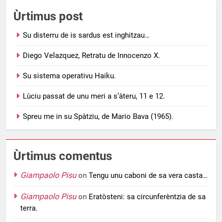
Ùrtimus post
Su disterru de is sardus est inghitzau…
Diego Velazquez, Retratu de Innocenzo X.
Su sistema operativu Haiku.
Lùciu passat de unu meri a s’àteru, 11 e 12.
Spreu me in su Spàtziu, de Mario Bava (1965).
Ùrtimus comentus
Giampaolo Pisu
on
Tengu unu caboni de sa vera casta…
Giampaolo Pisu
on
Eratòsteni: sa circunferèntzia de sa
terra.