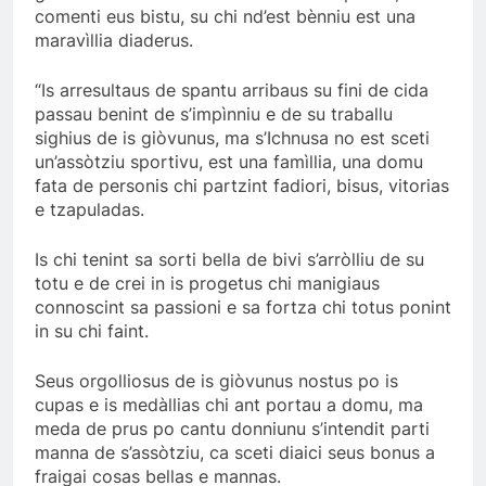
comenti eus bistu, su chi nd’est bènniu est una
maravìllia diaderus.
“Is arresultaus de spantu arribaus su fini de cida
passau benint de s’impìnniu e de su traballu
sighius de is giòvunus, ma s’Ichnusa no est sceti
un’assòtziu sportivu, est una famìllia, una domu
fata de personis chi partzint fadiori, bisus, vitorias
e tzapuladas.
Is chi tenint sa sorti bella de bivi s’arròlliu de su
totu e de crei in is progetus chi manigiaus
connoscint sa passioni e sa fortza chi totus ponint
in su chi faint.
Seus orgolliosus de is giòvunus nostus po is
cupas e is medàllias chi ant portau a domu, ma
meda de prus po cantu donniunu s’intendit parti
manna de s’assòtziu, ca sceti diaici seus bonus a
fraigai cosas bellas e mannas.