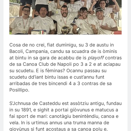
Cosa de no crei, fiat dumìnigu, su 3 de austu in
Bacoli, Campania, candu sa scuadra de is òminis
at bintu in sa gara de acabbu de is
playoff
contras
de sa Canoa Club de Napoli po 3 a 2 e at aciapau
su scudetu. E is fèminas? Ocannu passau su
scudetu dd’iant bintu issas e cust’annu funt
arribadas de tres bincendi 4 a 3 contras de sa
Posillipo.
S’Jchnusa de Casteddu est assòtziu antigu, fundau
in su 1891, e sighit a portai giòvunus e matucus a
fai sport de mari: canotàgiu benintèndiu, canoa e
vela. In is urtimus annus una truma manna de
giovùnus si funt acostaus a sa canoa polu e,