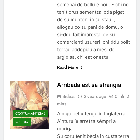
semenai de bellu e nou. E chi no
tenit prus sementza, dda pigat
de su muntoni in su stàuli,
allogau po su pani de domu, o
si-ddu fait imprestai de su
comercianti usureri, chi ddu bolit
torrau addopiau a mesi de
argiolas, chi est onestu.
Read More
Arribada est sa stràngia
Bideas
2 years ago
0
2
mins
COSTUMÀNTZIAS
Amigo bellu tengu in Inglaterra
Aìnturu ‘e arretza sèmpri a
POESIA
murigai
Su coru tenit bècia in custa terra