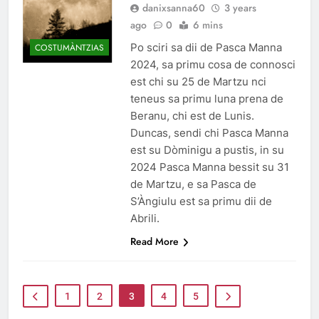
danixsanna60
3 years
ago
0
6 mins
Po sciri sa dii de Pasca Manna
COSTUMÀNTZIAS
2024, sa primu cosa de connosci
est chi su 25 de Martzu nci
teneus sa primu luna prena de
Beranu, chi est de Lunis.
Duncas, sendi chi Pasca Manna
est su Dòminigu a pustis, in su
2024 Pasca Manna bessit su 31
de Martzu, e sa Pasca de
S’Àngiulu est sa primu dii de
Abrili.
Read More
1
2
3
4
5