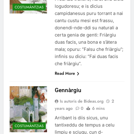
logudoresu; e is dìcius
COSTUMÀNTZIAS
campidanesus puru torrant a nai
cantu custu mesi est frassu,
donendi-nde-ddi su naturali a
certa genia de genti: Friàrgiu
duas facis, una bona e s’àtera
mala; opuru: “Falsu che friàrgiu”;
infinis su dìciu: “Fai duas facis
che friàrgiu”.
Read More
Gennàrgiu
Is autoris de Bideas.org
2
years ago
0
6 mins
Arribant is diis sicus, unu
tantixeddu de tempus a celu
COSTUMÀNTZIAS
lìmpiu e sciugu, cun d-