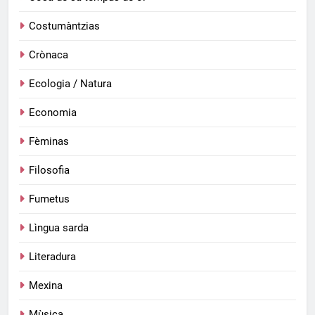
Costumàntzias
Crònaca
Ecologia / Natura
Economia
Fèminas
Filosofia
Fumetus
Lìngua sarda
Literadura
Mexina
Mùsica