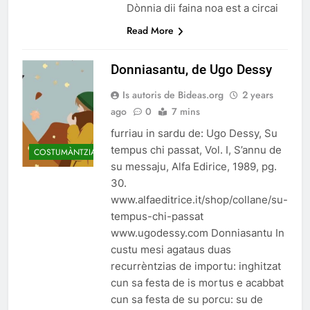
Dònnia dii faina noa est a circai
Read More
Donniasantu, de Ugo Dessy
Is autoris de Bideas.org
2 years
ago
0
7 mins
furriau in sardu de: Ugo Dessy, Su
tempus chi passat, Vol. I, S’annu de
COSTUMÀNTZIAS
su messaju, Alfa Edirice, 1989, pg.
30.
www.alfaeditrice.it/shop/collane/su-
tempus-chi-passat
www.ugodessy.com Donniasantu In
custu mesi agataus duas
recurrèntzias de importu: inghitzat
cun sa festa de is mortus e acabbat
cun sa festa de su porcu: su de