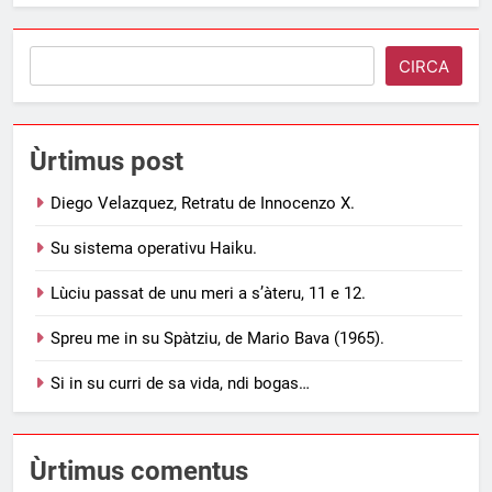
Search
CIRCA
Ùrtimus post
Diego Velazquez, Retratu de Innocenzo X.
Su sistema operativu Haiku.
Lùciu passat de unu meri a s’àteru, 11 e 12.
Spreu me in su Spàtziu, de Mario Bava (1965).
Si in su curri de sa vida, ndi bogas…
Ùrtimus comentus