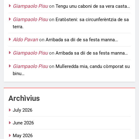
Giampaolo Pisu
on
Tengu unu caboni de sa vera casta…
Giampaolo Pisu
on
Eratòsteni: sa circunferèntzia de sa
terra.
Aldo Pavan
on
Arribada sa dii de sa festa manna…
Giampaolo Pisu
on
Arribada sa dii de sa festa manna…
Giampaolo Pisu
on
Mulleredda mia, candu còmporat su
binu…
Archìvius
July 2026
June 2026
May 2026