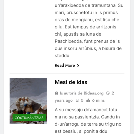
un’araxixedda de tramuntana. Su
mari, pruschetotu in is primus
oras de mengianu, est lisu che
ollu. Est tempus de arritzonis
chi, apustis sa luna de
Paschixedda, funt prenus de is
ous insoru arrùbius, a bisura de
steddu.
Read More
Mesi de Idas
Is autoris de Bideas.org
2
years ago
0
6 mins
A su messaju dd’amancat totu
ma no sa passièntzia. Candu in
COSTUMÀNTZIAS
d-un’arrogu de terra su trigu no
est bessiu, si ponit a ddu