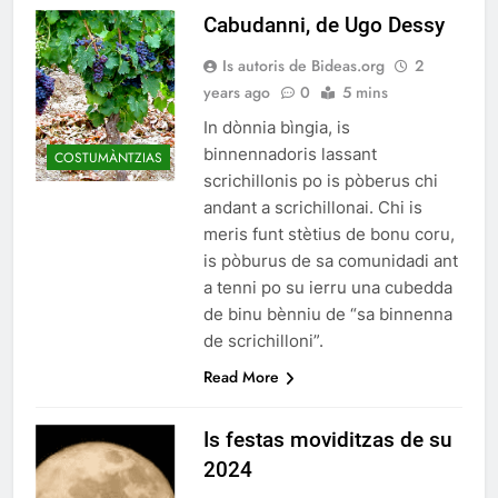
Cabudanni, de Ugo Dessy
Is autoris de Bideas.org
2
years ago
0
5 mins
In dònnia bìngia, is
binnennadoris lassant
COSTUMÀNTZIAS
scrichillonis po is pòberus chi
andant a scrichillonai. Chi is
meris funt stètius de bonu coru,
is pòburus de sa comunidadi ant
a tenni po su ierru una cubedda
de binu bènniu de “sa binnenna
de scrichilloni”.
Read More
Is festas moviditzas de su
2024