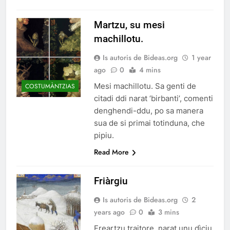
Martzu, su mesi
machillotu.
Is autoris de Bideas.org
1 year
ago
0
4 mins
Mesi machillotu. Sa genti de
COSTUMÀNTZIAS
citadi ddi narat ‘birbanti’, comenti
denghendi-ddu, po sa manera
sua de si primai totinduna, che
pipiu.
Read More
Friàrgiu
Is autoris de Bideas.org
2
years ago
0
3 mins
Freartzu traitore, narat unu dìciu