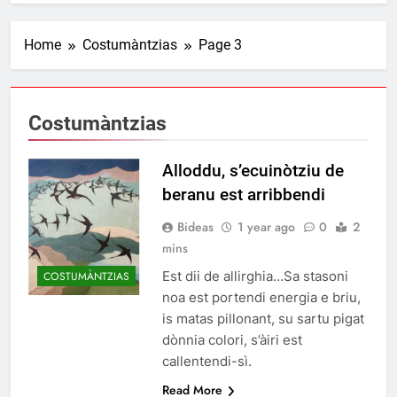
Home
Costumàntzias
Page 3
Costumàntzias
Alloddu, s’ecuinòtziu de
beranu est arribbendi
Bideas
1 year ago
0
2
mins
Est dii de allirghia…Sa stasoni
COSTUMÀNTZIAS
noa est portendi energia e briu,
is matas pillonant, su sartu pigat
dònnia colori, s’àiri est
callentendi-sì.
Read More