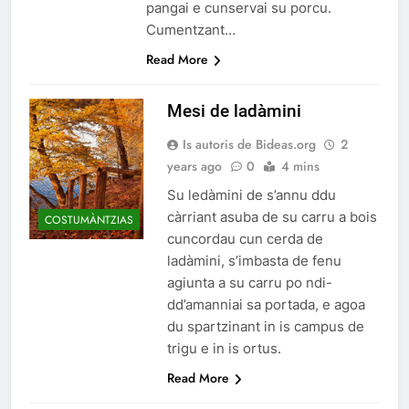
pangai e cunservai su porcu.
Cumentzant…
Read More
Mesi de ladàmini
Is autoris de Bideas.org
2
years ago
0
4 mins
Su ledàmini de s’annu ddu
càrriant asuba de su carru a bois
COSTUMÀNTZIAS
cuncordau cun cerda de
ladàmini, s’imbasta de fenu
agiunta a su carru po ndi-
dd’amanniai sa portada, e agoa
du spartzinant in is campus de
trigu e in is ortus.
Read More