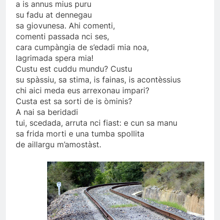
a is annus mius puru
su fadu at dennegau
sa giovunesa. Ahi comenti,
comenti passada nci ses,
cara cumpàngia de s’edadi mia noa,
lagrimada spera mia!
Custu est cuddu mundu? Custu
su spàssiu, sa stima, is fainas, is acontèssius
chi aici meda eus arrexonau impari?
Custa est sa sorti de is òminis?
A nai sa beridadi
tui, scedada, arruta nci fiast: e cun sa manu
sa frida morti e una tumba spollita
de aillargu m’amostàst.