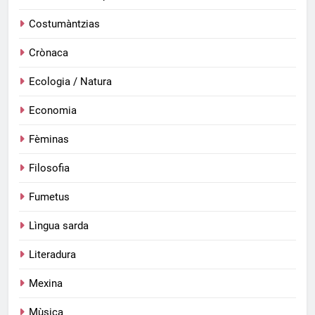
Costumàntzias
Crònaca
Ecologia / Natura
Economia
Fèminas
Filosofia
Fumetus
Lìngua sarda
Literadura
Mexina
Mùsica