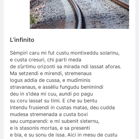
L’infinito
Sèmpiri caru mi fut custu montixeddu solarinu,
e custa cresuri, chi parti meda
de s’ùrtimu orizonti sa mirada ndi lassat aforas.
Ma setzendi e mirendi, stremenaus
logus addia de cussa, e mudìminis
stravanaus, e assèliu fungudu benimindi
deu in s’idea mi cuu, aundi po pagu
su coru lassat su timi. E che su bentu
intendu frusiendi in custas matas, deu cudda
mudesa stremenada a custa boxi
seu cumparendi: e mi subenit s’eternu,
e is stasonis mortas, e sa presenti
e bia, e su sonu de issa. Aici in mesu de custu