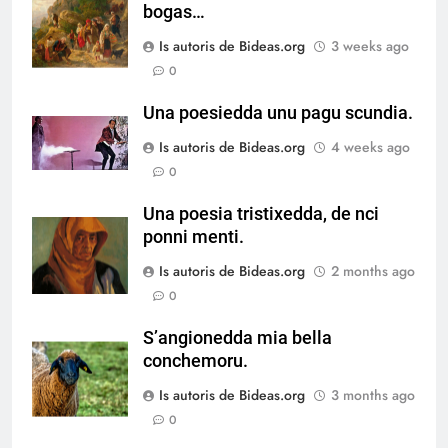
bogas…
Is autoris de Bideas.org
3 weeks ago
0
Una poesiedda unu pagu scundia.
Is autoris de Bideas.org
4 weeks ago
0
Una poesia tristixedda, de nci
ponni menti.
Is autoris de Bideas.org
2 months ago
0
S’angionedda mia bella
conchemoru.
Is autoris de Bideas.org
3 months ago
0