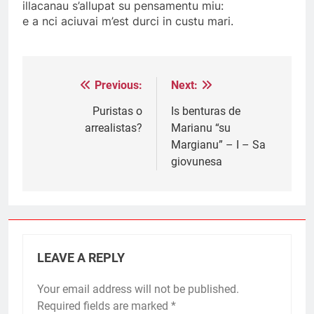
illacanau s’allupat su pensamentu miu:
e a nci aciuvai m’est durci in custu mari.
Previous:
Next:
Post
navigation
Puristas o
Is benturas de
arrealistas?
Marianu “su
Margianu” – I – Sa
giovunesa
LEAVE A REPLY
Your email address will not be published.
Required fields are marked
*