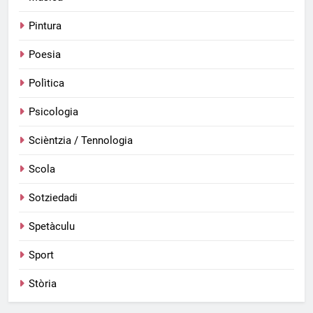
Pintura
Poesia
Polìtica
Psicologia
Scièntzia / Tennologia
Scola
Sotziedadi
Spetàculu
Sport
Stòria