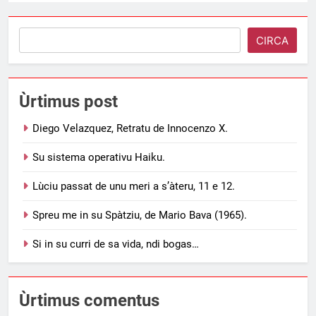
Search
CIRCA
Ùrtimus post
Diego Velazquez, Retratu de Innocenzo X.
Su sistema operativu Haiku.
Lùciu passat de unu meri a s’àteru, 11 e 12.
Spreu me in su Spàtziu, de Mario Bava (1965).
Si in su curri de sa vida, ndi bogas…
Ùrtimus comentus