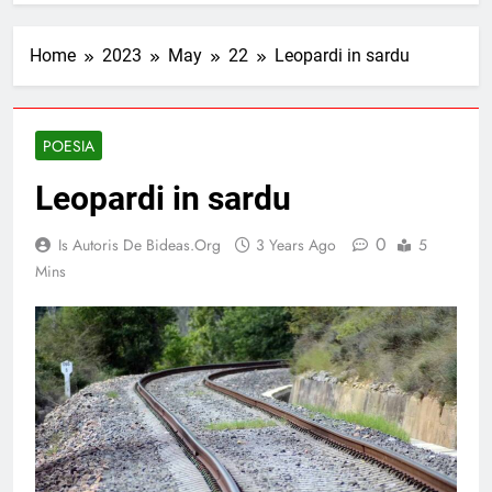
Home
2023
May
22
Leopardi in sardu
POESIA
Leopardi in sardu
0
Is Autoris De Bideas.org
3 Years Ago
5
Mins