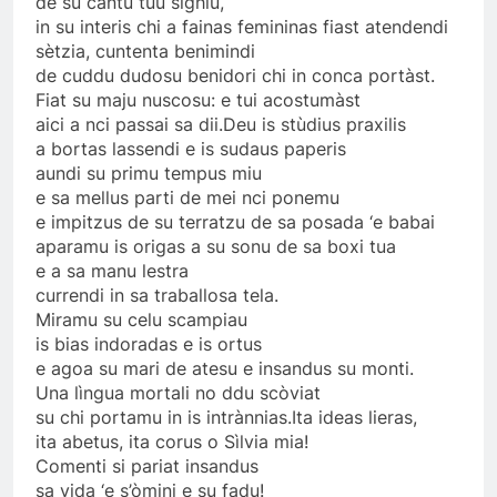
de su cantu tuu sighiu,
in su interis chi a fainas femininas fiast atendendi
sètzia, cuntenta benimindi
de cuddu dudosu benidori chi in conca portàst.
Fiat su maju nuscosu: e tui acostumàst
aici a nci passai sa dii.Deu is stùdius praxilis
a bortas lassendi e is sudaus paperis
aundi su primu tempus miu
e sa mellus parti de mei nci ponemu
e impitzus de su terratzu de sa posada ‘e babai
aparamu is origas a su sonu de sa boxi tua
e a sa manu lestra
currendi in sa traballosa tela.
Miramu su celu scampiau
is bias indoradas e is ortus
e agoa su mari de atesu e insandus su monti.
Una lìngua mortali no ddu scòviat
su chi portamu in is intrànnias.Ita ideas lieras,
ita abetus, ita corus o Sìlvia mia!
Comenti si pariat insandus
sa vida ‘e s’òmini e su fadu!