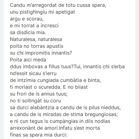
Candu m’arregordat de totu cussa spera,
unu pistighìngiu mi apetigat
argu e scorau,
e mi torrat a incresci
sa disdìcia mia.
Naturalesa, naturalesa
poita no torras apustis
su chi impromitis innantis?
Poita aici meda
ddus imbovas a fillus tuus?Tui, innantis chi s’erba
nd’essit sicau s’ierru
de intzimia cungiada cumbàtia e binta,
ti moriast o scuredda. E no biiast
su frori de is annus tuus;
no ti sollingàt su coru
sa durci alabàntzia a candu de is pilus nieddus,
a candu de is miradas de stima bregungiosas;
e ni cun tegus is cumpàngias in diis nodias
arrexonànt de amori.Infatu s’est morta
finas sa spera mia durci: