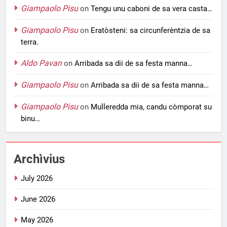
Giampaolo Pisu
on
Tengu unu caboni de sa vera casta…
Giampaolo Pisu
on
Eratòsteni: sa circunferèntzia de sa
terra.
Aldo Pavan
on
Arribada sa dii de sa festa manna…
Giampaolo Pisu
on
Arribada sa dii de sa festa manna…
Giampaolo Pisu
on
Mulleredda mia, candu còmporat su
binu…
Archìvius
July 2026
June 2026
May 2026