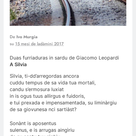
De
Ivo Murgia
su
15 mesi de ladàmini 2017
Duas furriaduras in sardu de Giacomo Leopardi
A Silvia
Sìlvia, ti-dd’arregordas ancora
cuddu tempus de sa vida tua mortali,
candu s’ermosura luxiat
in is ogus tuus allirgus e fuidoris,
e tui prexada e impensamentada, su liminàrgiu
de sa giovunesa nci sartiàst?
Sonànt is aposentus
sulenus, e is arrugas aingìriu