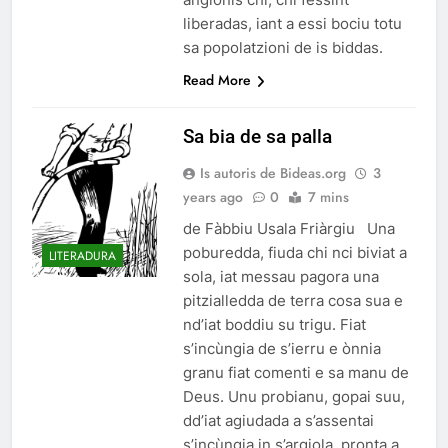
liberadas, iant a essi bociu totu
sa popolatzioni de is biddas.
Read More
Sa bia de sa palla
Is autoris de Bideas.org
3
years ago
0
7 mins
de Fàbbiu Usala Friàrgiu Una
poburedda, fiuda chi nci biviat a
LITERADURA
sola, iat messau pagora una
pitzialledda de terra cosa sua e
nd’iat boddiu su trigu. Fiat
s’incùngia de s’ierru e ònnia
granu fiat comenti e sa manu de
Deus. Unu probianu, gopai suu,
dd’iat agiudada a s’assentai
s’incùngia in s’argiola, pronta a