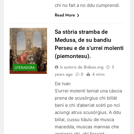
chi no fait a no ddu cumprendi.
Read More
Sa stòria stramba de
Medusa, de su bandiu
Perseu e de s’urrei molenti
(piemontesu).
Is autoris de Bideas.org
3
LITERADURA
years ago
0
4 mins
De Ivan
S’urrei molenti teniat una càscia
prena de scusòrgius chi billàt
beni e chi d’aberiat scèti po nci
aciungi atrus scusòrgius. A ddu
billai, cussu tiàulu de musca
macedda, muscas mannas che
angionis chi, chi fessint