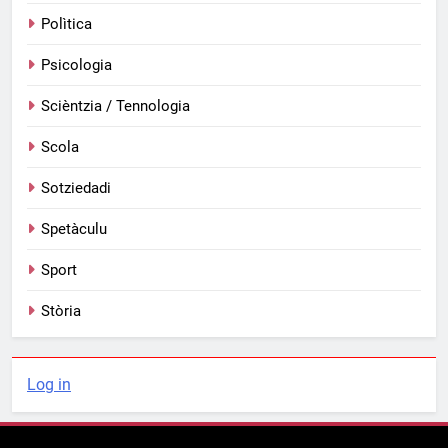
Polìtica
Psicologia
Scièntzia / Tennologia
Scola
Sotziedadi
Spetàculu
Sport
Stòria
Log in