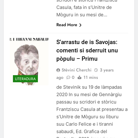
Casula, fata in s’Unitre de
Mòguru in su mesi de…
Read More
S’arrastu de is Savojas:
comenti si sderruit unu
pòpulu – Primu
Stèvini Cherchi
3 years
ago
0
11 mins
LITERADURA
de Stevinik su 19 de làmpadas
2020 In su mesi de Gennàrgiu
passau su scridori e stòricu
Frantziscu Casula at presentau a
s’Unitre de Mòguru su lìburu
suu Carlo Felice e i tiranni
sabaudi, Ed. Grafica del