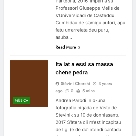
Parteolla, 2016, impari a su
Professori Giuseppe Melis de
s’Universidadi de Casteddu.
Cumbidau de s’amigu autori, apu
fatu un’arrelata deu puru,
asuba…
Read More
Ita iat a essi sa massa
chene pedra
Stèvini Cherchi
3 years
ago
0
5 mins
Andrea Parodi in d-una
MÙSICA
fotografia pigada de Vista de
Stevinik su 10 de donniasantu
2017 S’àtera dii m’est incapitau
de ligi (e de dd’intendi cantada