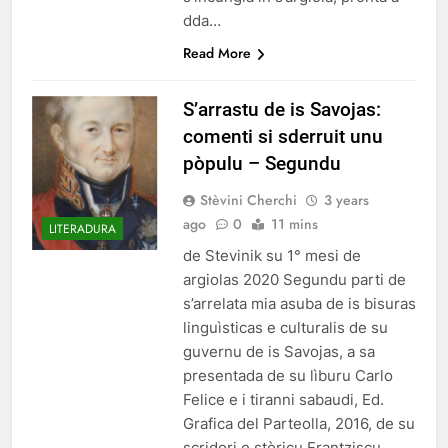
dda…
Read More
S’arrastu de is Savojas:
comenti si sderruit unu
pòpulu – Segundu
Stèvini Cherchi
3 years
ago
0
11 mins
LITERADURA
de Stevinik su 1° mesi de
argiolas 2020 Segundu parti de
s’arrelata mia asuba de is bisuras
linguìsticas e culturalis de su
guvernu de is Savojas, a sa
presentada de su lìburu Carlo
Felice e i tiranni sabaudi, Ed.
Grafica del Parteolla, 2016, de su
scridori e stòricu Frantziscu