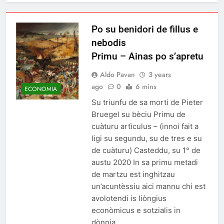
Po su benidori de fillus e
nebodis
Primu – Ainas po s’apretu
Aldo Pavan
3 years
ago
0
6 mins
ECONOMIA
Su triunfu de sa morti de Pieter
Bruegel su bèciu Primu de
cuàturu artìculus – (innoi fait a
ligi su segundu, su de tres e su
de cuàturu) Casteddu, su 1° de
austu 2020 In sa primu metadi
de martzu est inghitzau
un’acuntèssiu aici mannu chi est
avolotendi is liòngius
econòmicus e sotzialis in
dònnia…