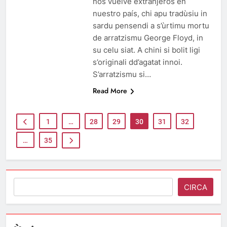
nos vuelve extranjeros en
nuestro país, chi apu tradùsiu in
sardu pensendi a s’ùrtimu mortu
de arratzismu George Floyd, in
su celu siat. A chini si bolit ligi
s’originali dd’agatat innoi.
S’arratzismu si…
Read More
1
…
28
29
30
31
32
…
35
Search
CIRCA