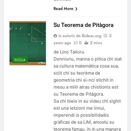
Read More
Su Teorema de Pitàgora
Is autoris de Bideas.org
3
years ago
0
2 mins
de Lino Talloru
Donniunu, manna o pitica chi siat
SCOLA
sa cultura matemàtica cosa sua,
sciit chi su teorèma de
geometria chi si-nci stichit in
mesu a milli atras chistionis est
su Teorema de Pitàgora.
Sa chi bieis in su vìdeu chi sighit
est una letzioni me innui,
imperendi is possibilidadis
gràficas de sa LIM, amostu su
teorema famau, in d-una manera