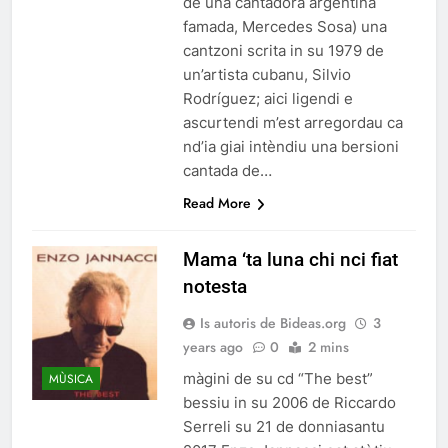
de una cantadora argentina
famada, Mercedes Sosa) una
cantzoni scrita in su 1979 de
un’artista cubanu, Silvio
Rodríguez; aici ligendi e
ascurtendi m’est arregordau ca
nd’ia giai intèndiu una bersioni
cantada de…
Read More
Mama ‘ta luna chi nci fiat
notesta
Is autoris de Bideas.org
3
years ago
0
2 mins
màgini de su cd “The best”
MÙSICA
bessiu in su 2006 de Riccardo
Serreli su 21 de donniasantu