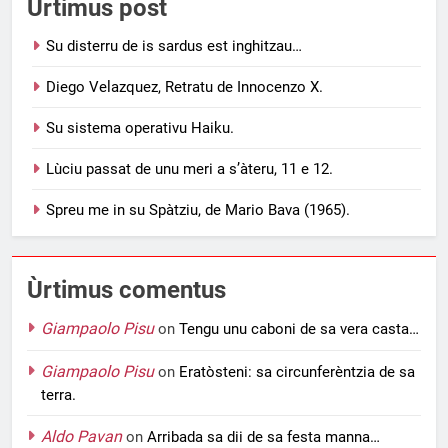
Ùrtimus post
Su disterru de is sardus est inghitzau…
Diego Velazquez, Retratu de Innocenzo X.
Su sistema operativu Haiku.
Lùciu passat de unu meri a s’àteru, 11 e 12.
Spreu me in su Spàtziu, de Mario Bava (1965).
Ùrtimus comentus
Giampaolo Pisu
on
Tengu unu caboni de sa vera casta…
Giampaolo Pisu
on
Eratòsteni: sa circunferèntzia de sa
terra.
Aldo Pavan
on
Arribada sa dii de sa festa manna…