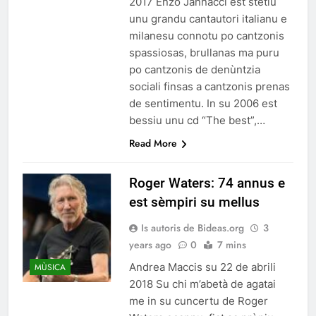
2017 Enzo Jannacci est stètiu
unu grandu cantautori italianu e
milanesu connotu po cantzonis
spassiosas, brullanas ma puru
po cantzonis de denùntzia
sociali finsas a cantzonis prenas
de sentimentu. In su 2006 est
bessiu unu cd “The best”,…
Read More
Roger Waters: 74 annus e
est sèmpiri su mellus
Is autoris de Bideas.org
3
years ago
0
7 mins
Andrea Maccis su 22 de abrili
MÙSICA
2018 Su chi m’abetà de agatai
me in su cuncertu de Roger