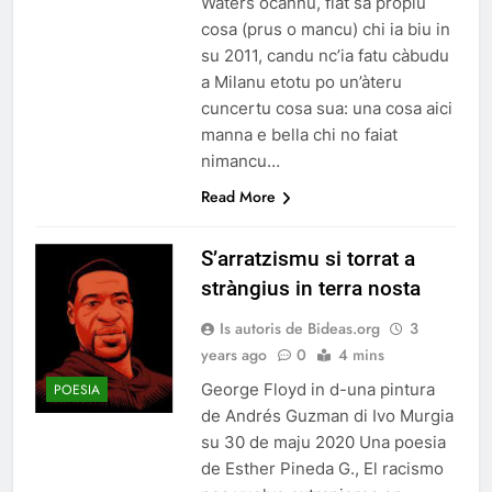
Waters ocannu, fiat sa pròpiu
cosa (prus o mancu) chi ia biu in
su 2011, candu nc’ia fatu càbudu
a Milanu etotu po un’àteru
cuncertu cosa sua: una cosa aici
manna e bella chi no faiat
nimancu…
Read More
S’arratzismu si torrat a
stràngius in terra nosta
Is autoris de Bideas.org
3
years ago
0
4 mins
George Floyd in d-una pintura
POESIA
de Andrés Guzman di Ivo Murgia
su 30 de maju 2020 Una poesia
de Esther Pineda G., El racismo