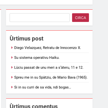
Search
CIRCA
Ùrtimus post
Diego Velazquez, Retratu de Innocenzo X.
Su sistema operativu Haiku.
Lùciu passat de unu meri a s’àteru, 11 e 12.
Spreu me in su Spàtziu, de Mario Bava (1965).
Si in su curri de sa vida, ndi bogas…
Ùrtimus comentus