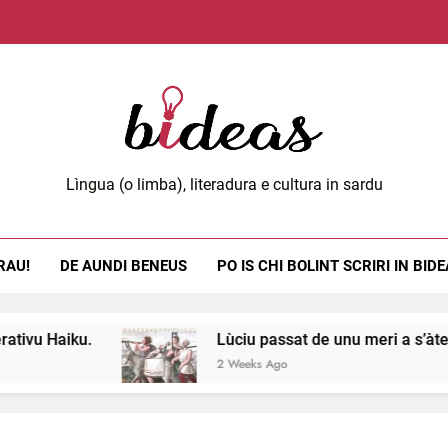
Lùci
Spreu m
Die
eas.org
Lìngua (o limba), literadura e cultura in sardu
Lùci
RAU!
DE AUNDI BENEUS
PO IS CHI BOLINT SCRIRI IN BID
Spreu m
u.
Lùciu passat de unu meri a s’àteru, 11 e 12.
2 Weeks Ago