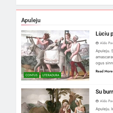
Apuleju
Lùciu p
Aldo Pa
Apuleju. S
amascarau
ogus sinn
Read More
CONTUS
LITERADURA
Su burr
Aldo Pa
Apuleju. 