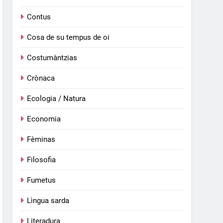
Contus
Cosa de su tempus de oi
Costumàntzias
Crònaca
Ecologia / Natura
Economia
Fèminas
Filosofia
Fumetus
Lìngua sarda
Literadura