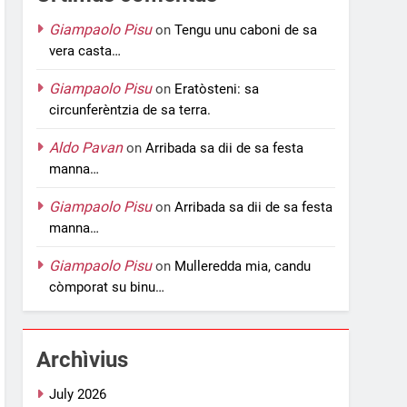
Giampaolo Pisu
on
Tengu unu caboni de sa
vera casta…
Giampaolo Pisu
on
Eratòsteni: sa
circunferèntzia de sa terra.
Aldo Pavan
on
Arribada sa dii de sa festa
manna…
Giampaolo Pisu
on
Arribada sa dii de sa festa
manna…
Giampaolo Pisu
on
Mulleredda mia, candu
còmporat su binu…
Archìvius
July 2026