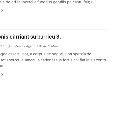
 e de dd’acunortai a fueddus gentilis po cantu fait; (…).
onis càrriant su burricu 3.
van
3 Months Ago
0
2 Mins
Agoa assartillant, a corpus de seguri, una spètzia de
totu serrau e tancau a cadenassus fortis chi fiat in su centru
mu…