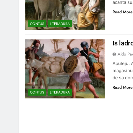
acanta sua
Read More
CONTUS
LITERADURA
Is ladr
Aldo Pa
Apuleju. 
magasinu 
de sa do
Read More
CONTUS
LITERADURA