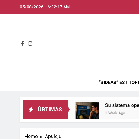
Skip
05/08/2026
6:22:18 AM
to
content
Bid
“BIDEAS” EST TOR
tu de Innocenzo X.
Su sistema operativu Haik
ÙRTIMAS
1 Week Ago
Home
Apuleju