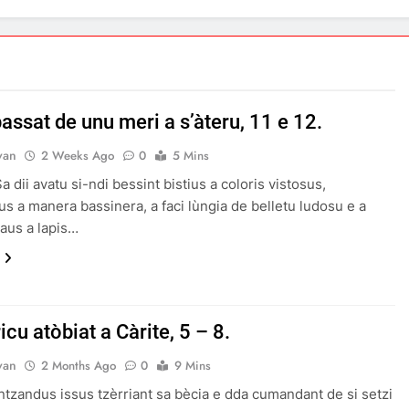
assat de unu meri a s’àteru, 11 e 12.
van
2 Weeks Ago
0
5 Mins
a dii avatu si-ndi bessint bistius a coloris vistosus,
s a manera bassinera, a faci lùngia de belletu ludosu e a
aus a lapis…
icu atòbiat a Càrite, 5 – 8.
van
2 Months Ago
0
9 Mins
Intzandus issus tzèrriant sa bècia e dda cumandant de si setzi