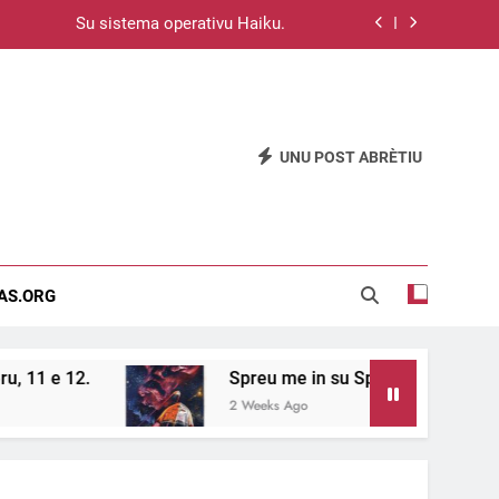
Su sistema operativu Haiku.
u passat de unu meri a s’àteru, 11 e 12.
e in su Spàtziu, de Mario Bava (1965).
UNU POST ABRÈTIU
go Velazquez, Retratu de Innocenzo X.
Su sistema operativu Haiku.
u passat de unu meri a s’àteru, 11 e 12.
EAS.ORG
e in su Spàtziu, de Mario Bava (1965).
Spreu me in su Spàtziu, de Mario Bava (1965
2 Weeks Ago