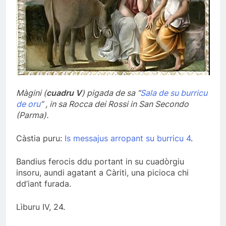
Màgini (
cuadru V
) pigada de sa “
Sala de su burricu
de oru
” , in sa Rocca dei Rossi in San Secondo
(Parma).
Càstia puru:
Is messajus arropant su burricu 4
.
Bandius ferocis ddu portant in su cuadòrgiu
insoru, aundi agatant a Càriti, una picioca chi
dd’iant furada.
Lìburu IV, 24.