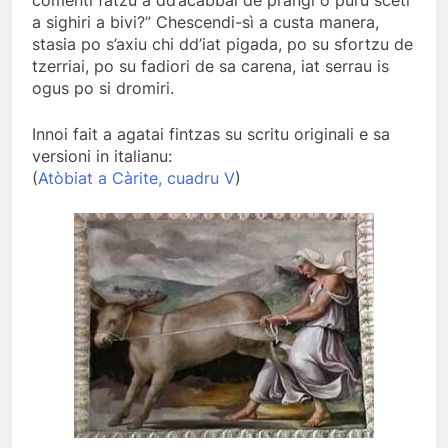
comenti fatzu a dd’acabbai de prangi o puru sceti
a sighiri a bivi?” Chescendi-sì a custa manera,
stasia po s’axiu chi dd’iat pigada, po su sfortzu de
tzerriai, po su fadiori de sa carena, iat serrau is
ogus po si dromiri.
Innoi fait a agatai fintzas su scritu originali e sa
versioni in italianu:
(
Atòbiat a Càrite, cuadru V
)