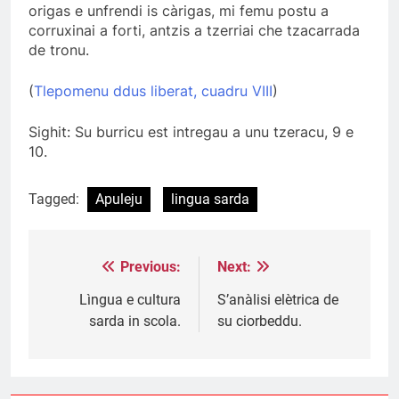
origas e unfrendi is càrigas, mi femu postu a
corruxinai a forti, antzis a tzerriai che tzacarrada
de tronu.
(
Tlepomenu ddus liberat, cuadru VIII
)
Sighit: Su burricu est intregau a unu tzeracu, 9 e
10.
Tagged:
Apuleju
lingua sarda
Previous:
Next:
Post
navigation
Lìngua e cultura
S’anàlisi elètrica de
sarda in scola.
su ciorbeddu.