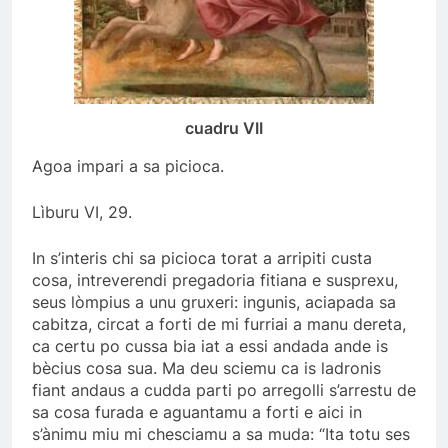
cuadru VII
Agoa impari a sa picioca.
Lìburu VI, 29.
In s’interis chi sa picioca torat a arripiti custa
cosa, intreverendi pregadoria fitiana e susprexu,
seus lòmpius a unu gruxeri: ingunis, aciapada sa
cabitza, circat a forti de mi furriai a manu dereta,
ca certu po cussa bia iat a essi andada ande is
bècius cosa sua. Ma deu sciemu ca is ladronis
fiant andaus a cudda parti po arregolli s’arrestu de
sa cosa furada e aguantamu a forti e aici in
s’ànimu miu mi chesciamu a sa muda: “Ita totu ses