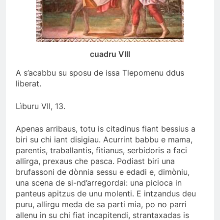
cuadru VIII
A s’acabbu su sposu de issa Tlepomenu ddus
liberat.
Lìburu VII, 13.
Apenas arribaus, totu is citadinus fiant bessius a
biri su chi iant disigiau. Acurrint babbu e mama,
parentis, traballantis, fitianus, serbidoris a faci
allirga, prexaus che pasca. Podiast biri una
brufassoni de dònnia sessu e edadi e, dimòniu,
una scena de si-nd’arregordai: una picioca in
panteus apitzus de unu molenti. E intzandus deu
puru, allirgu meda de sa parti mia, po no parri
allenu in su chi fiat incapitendi, strantaxadas is