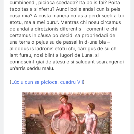
cumbinendi, picioca scedada? Ita bolis fai? Poita
t’acoitas a s’inferru? Aundi bolis andai cun is peis
cosa mia? A custa manera no as a perdi sceti a tui
etotu, ma a mei puru”. Mentras chi nosu circamus
de andai a diretzionis diferentis – comenti e chi
certamus in càusa po decidi sa propriedadi de
una terra o pejus su de passai in d-una bia –
alloddus is ladronis etotu chi, càrrigus de su chi
iant furau, nosi biint a lugori de Luna, si
connoscint giai de atesu e si saludant scarangendi
un’arrisixeddu malu.
(
Lùciu cun sa picioca, cuadru VII
)