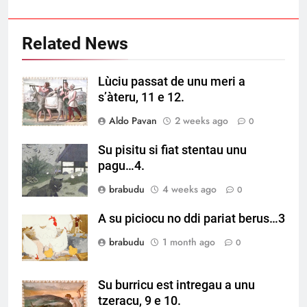
Related News
Lùciu passat de unu meri a
s’àteru, 11 e 12.
Aldo Pavan
2 weeks ago
0
Su pisitu si fiat stentau unu
pagu…4.
brabudu
4 weeks ago
0
A su piciocu no ddi pariat berus…3
brabudu
1 month ago
0
Su burricu est intregau a unu
tzeracu, 9 e 10.