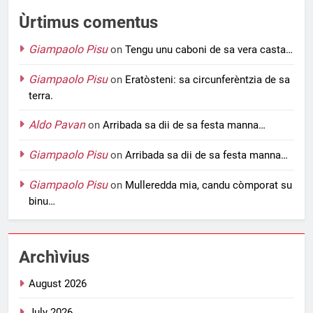
Ùrtimus comentus
Giampaolo Pisu
on
Tengu unu caboni de sa vera casta…
Giampaolo Pisu
on
Eratòsteni: sa circunferèntzia de sa
terra.
Aldo Pavan
on
Arribada sa dii de sa festa manna…
Giampaolo Pisu
on
Arribada sa dii de sa festa manna…
Giampaolo Pisu
on
Mulleredda mia, candu còmporat su
binu…
Archìvius
August 2026
July 2026