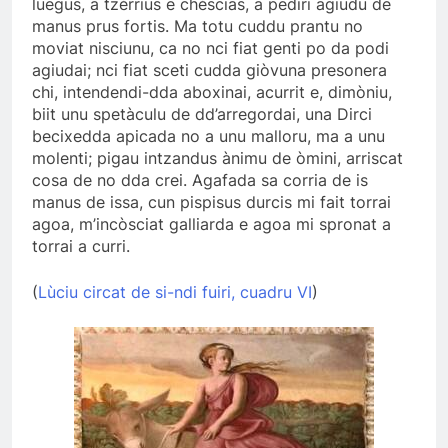
luegus, a tzèrrius e chèscias, a pediri agiudu de
manus prus fortis. Ma totu cuddu prantu no
moviat nisciunu, ca no nci fiat genti po da podi
agiudai; nci fiat sceti cudda giòvuna presonera
chi, intendendi-dda aboxinai, acurrit e, dimòniu,
biit unu spetàculu de dd’arregordai, una Dirci
becixedda apicada no a unu malloru, ma a unu
molenti; pigau intzandus ànimu de òmini, arriscat
cosa de no dda crei. Agafada sa corria de is
manus de issa, cun pispisus durcis mi fait torrai
agoa, m’incòsciat galliarda e agoa mi spronat a
torrai a curri.
(
Lùciu circat de si-ndi fuiri, cuadru VI
)