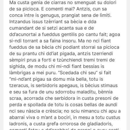
Ma custa genia de ciarras no smenguat su dolori
de sa picioca. E comenti mai? Antzis, cun sa
conca intre is genugus, prangiat sena de lìmiti.
Intzandus issus tzèrriant sa bècia e dda
cumandant de si setzi acanta sua e de
dd’acunortai a fueddus gentilis po cantu fait; agoa
si-ndi torrant a sa faina insoru. Ma no nci fiant
fueddus de sa bècia chi podiant storrai sa picioca
de su prantu chi dd’iat pigada, antzis tzerriendi
sèmpiri prus a forti e tzùnchiendi tremi tremi de
sighida, de modu chi mi-ndi fiant bessias is
làmbrigas a mei puru. “Scedada chi seu” si fait
“mi-nd’ant pigau sa domu mia bella, totu is
tzeracus, is serbidoris apegaus, is bècius stimaus
e seu sa fura de unu sdorrobu maladitu, bènnia
scraa, acorrada che serbidora in custa presoni de
perda e spollada de totu is cosas bellas de aundi
nci seu nàscia e crèscia; no sciu nimancu chi apu a
abarrai viva o m’ant a bociri, in mesu a totu custus
ladronis, a custa grefa orrorosa de gladiadoris,