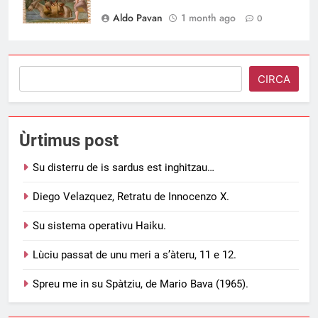
Aldo Pavan
1 month ago
0
Search
CIRCA
Ùrtimus post
Su disterru de is sardus est inghitzau…
Diego Velazquez, Retratu de Innocenzo X.
Su sistema operativu Haiku.
Lùciu passat de unu meri a s’àteru, 11 e 12.
Spreu me in su Spàtziu, de Mario Bava (1965).