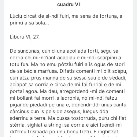
cuadru VI
Lùciu circat de si-ndi fuiri, ma sena de fortuna, a
primu a sa sola…
Lìburu VI, 27.
De suncunas, cun d-una acollada forti, segu sa
corria chi mi-nc’iant acapiau e mi-ndi scarpinu a
totu fua. Ma no emu pòtziu fuiri a is ogus de stori
de sa bècia marfusa. Difatis comenti mi biit scapu,
cun atza prus manna de su sessu suu e de s’edadi,
aciapat sa corria e circa de mi fai furriai e de mi
portai agoa. Ma deu, arregordendi-mì de comenti
mi boliant fai morri is ladronis, no mi-ndi fatzu
pigai de piedadi peruna e, donendi-ddi unus cantu
càrcinus cun is peis de asegus, luegus dda
sderrinu a terra. Ma cussa tostorruda, puru chi fiat
stèrria, sighiat a stringi sa corria e aici fuendi-mì
dd’emu trisinada po unu bonu tretu. E inghitzat