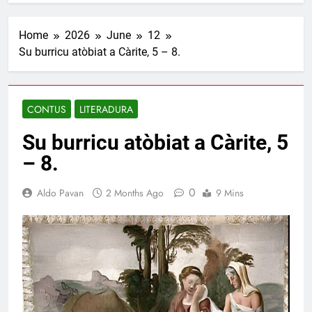
Home
2026
June
12
Su burricu atòbiat a Càrite, 5 – 8.
CONTUS
LITERADURA
Su burricu atòbiat a Càrite, 5
– 8.
0
Aldo Pavan
2 Months Ago
9 Mins