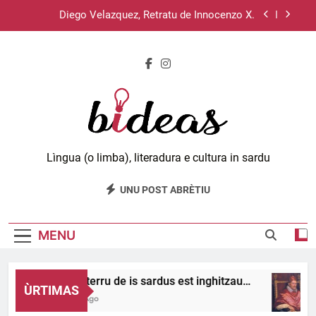
Skip
to
Su sistema operativu Haiku.
content
Lùciu passat de unu meri a s’àteru, 11 e 12.
Su disterru de is sardus est inghitzau…
Diego Velazquez, Retratu de Innocenzo X.
Bideas.org
Su sistema operativu Haiku.
Lìngua (o limba), literadura e cultura in sardu
Lùciu passat de unu meri a s’àteru, 11 e 12.
UNU POST ABRÈTIU
MENU
Su disterru de is sardus est inghitzau…
ÙRTIMAS
2 Days Ago