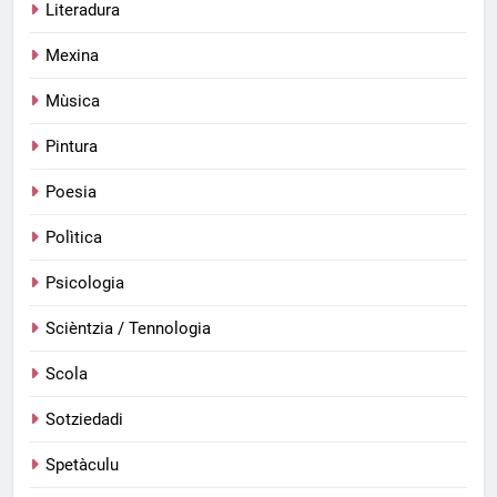
Literadura
Mexina
Mùsica
Pintura
Poesia
Polìtica
Psicologia
Scièntzia / Tennologia
Scola
Sotziedadi
Spetàculu